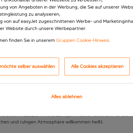
erung von Angeboten in der Werbung, die Sie auf unserer Webs
tingleistung zu analysieren;
ung von auf easyJet zugeschnittenen Werbe- und Marketinginha
er Website durch unsere Werbepartner.
onen finden Sie in unserem
Gruppen Cookie-Hinweis
.
 möchte selber auswählen
Alle Cookies akzeptieren
ziel am Mittelmeer
fte Gärten mit Pinienwäldern sind nur einige der Vorzüge, di
Privatstrand mit dem Wasser des Mittelmeers zu deinen Fü
Alles ablehnen
gibt für jeden eine geeignete Aktivität. Von Pilates bis Tischte
nd einem Aquapark mit unzähligen Wasserrutschen. Für die Kle
lichen und ruhigen Atmosphäre willkommen heißt.