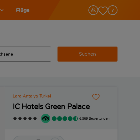
Flüge
Suchen
tändigte Ergebnisse verfügbar sind, verwende die Tabulatorta
 Zielflughafen automatisch vervollständigte Ergebnisse verfü
Lara
Antalya
Türkei
IC Hotels Green Palace
6.569 Bewertungen