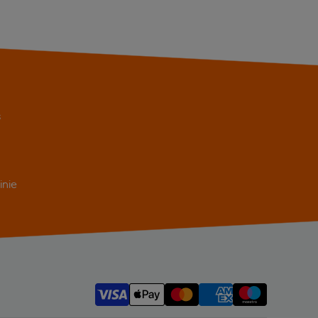
s
inie