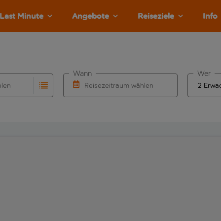
Last Minute
Angebote
Reiseziele
Info
Wann
Wer
hlen
Reisezeitraum wählen
llständigung. Wenn für den Abflughafen automatisch vervolls
Eingabe für die automatische Vervollständigung. Wenn für den
Wähle ein Ab- und Rückflugdatum aus.