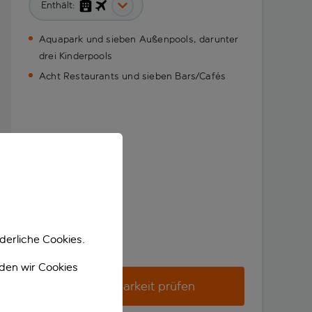
Enthält:
Aquapark und sieben Außenpools, darunter
drei Kinderpools
Acht Restaurants und sieben Bars/Cafés
derliche Cookies.
nden wir Cookies
Verfügbarkeit prüfen