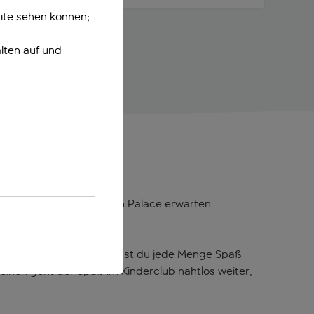
ite sehen können;
lten auf und
e dich im IC Hotels Green Palace erwarten.
ßen.
nnis und Minigolf, hier kannst du jede Menge Spaß
inen geht der Spaß im Kinderclub nahtlos weiter,