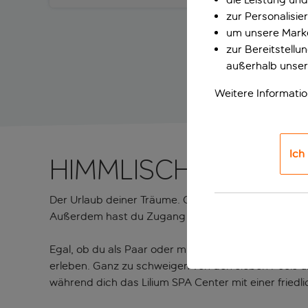
zur Personalisi
um unsere Marke
zur Bereitstell
außerhalb unser
Weitere Informati
Ich
Himmlisches Reise
Der Urlaub deiner Träume. Große Pools und zauberha
Außerdem hast du Zugang zu einem wunderschönen 
Egal, ob du als Paar oder mit der Familie reist – es 
erleben. Ganz zu schweigen von den sieben Pools u
während dich das Lilium SPA Center mit einer fried