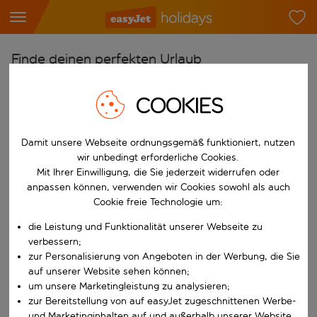
Finde deinen perfekten Urlaub
Ab
COOKIES
Flughafen wählen
Beginne mit der Eingabe für die automatische Vervollständigung. W
Nach
Damit unsere Webseite ordnungsgemäß funktioniert, nutzen
wir unbedingt erforderliche Cookies.
Reiseziel wählen
Mit Ihrer Einwilligung, die Sie jederzeit widerrufen oder
Beginne mit der Eingabe für die automatische Vervollständigung. W
anpassen können, verwenden wir Cookies sowohl als auch
Wann
Cookie freie Technologie um:
Reisezeitraum wählen
die Leistung und Funktionalität unserer Webseite zu
Wähle ein Ab- und Rückflugdatum aus.
Wer
verbessern;
zur Personalisierung von Angeboten in der Werbung, die Sie
auf unserer Website sehen können;
um unsere Marketingleistung zu analysieren;
zur Bereitstellung von auf easyJet zugeschnittenen Werbe-
Suchen
und Marketinginhalten auf und außerhalb unserer Website