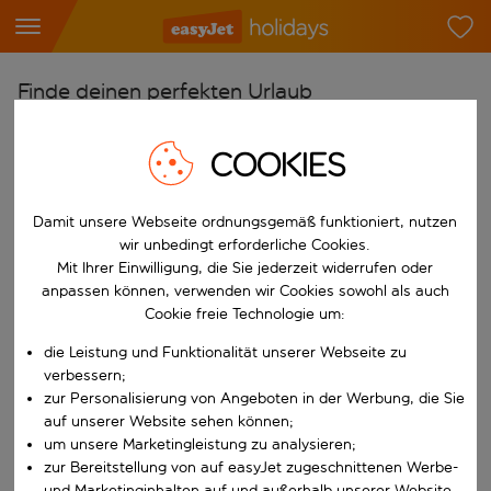
Finde deinen perfekten Urlaub
Ab
COOKIES
Flughafen wählen
Beginne mit der Eingabe für die automatische Vervollständigung. W
Nach
Damit unsere Webseite ordnungsgemäß funktioniert, nutzen
Reiseziel wählen
wir unbedingt erforderliche Cookies.
Mit Ihrer Einwilligung, die Sie jederzeit widerrufen oder
Beginne mit der Eingabe für die automatische Vervollständigung. W
anpassen können, verwenden wir Cookies sowohl als auch
Wann
Cookie freie Technologie um:
Reisezeitraum wählen
die Leistung und Funktionalität unserer Webseite zu
Wähle ein Ab- und Rückflugdatum aus.
Wer
verbessern;
zur Personalisierung von Angeboten in der Werbung, die Sie
auf unserer Website sehen können;
um unsere Marketingleistung zu analysieren;
Suchen
zur Bereitstellung von auf easyJet zugeschnittenen Werbe-
und Marketinginhalten auf und außerhalb unserer Website