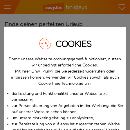
Finde deinen perfekten Urlaub
Ab
COOKIES
Flughafen wählen
Beginne mit der Eingabe für die automatische Vervollständigung. W
Nach
Damit unsere Webseite ordnungsgemäß funktioniert, nutzen
Reiseziel wählen
wir unbedingt erforderliche Cookies.
Mit Ihrer Einwilligung, die Sie jederzeit widerrufen oder
Beginne mit der Eingabe für die automatische Vervollständigung. W
Wann
anpassen können, verwenden wir Cookies sowohl als auch
Cookie freie Technologie um:
Reisezeitraum wählen
die Leistung und Funktionalität unserer Webseite zu
Wähle ein Ab- und Rückflugdatum aus.
Wer
verbessern;
zur Personalisierung von Angeboten in der Werbung, die Sie
auf unserer Website sehen können;
um unsere Marketingleistung zu analysieren;
Suchen
zur Bereitstellung von auf easyJet zugeschnittenen Werbe-