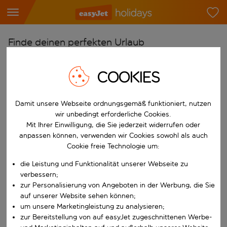
Finde deinen perfekten Urlaub
Ab
COOKIES
Flughafen wählen
Beginne mit der Eingabe für die automatische Vervollständigung. W
Nach
Damit unsere Webseite ordnungsgemäß funktioniert, nutzen
Reiseziel wählen
wir unbedingt erforderliche Cookies.
Mit Ihrer Einwilligung, die Sie jederzeit widerrufen oder
Beginne mit der Eingabe für die automatische Vervollständigung. W
Wann
anpassen können, verwenden wir Cookies sowohl als auch
Cookie freie Technologie um:
Reisezeitraum wählen
die Leistung und Funktionalität unserer Webseite zu
Wähle ein Ab- und Rückflugdatum aus.
Wer
verbessern;
zur Personalisierung von Angeboten in der Werbung, die Sie
auf unserer Website sehen können;
um unsere Marketingleistung zu analysieren;
Suchen
zur Bereitstellung von auf easyJet zugeschnittenen Werbe-