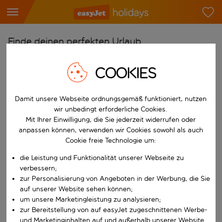
Finde deinen perfekten Urlaub
Ab
COOKIES
Flughafen wählen
Beginne mit der Eingabe für die automatische Vervollständigung. W
Nach
Damit unsere Webseite ordnungsgemäß funktioniert, nutzen
wir unbedingt erforderliche Cookies.
Reiseziel wählen
Mit Ihrer Einwilligung, die Sie jederzeit widerrufen oder
Beginne mit der Eingabe für die automatische Vervollständigung. W
anpassen können, verwenden wir Cookies sowohl als auch
Wann
Cookie freie Technologie um:
Reisezeitraum wählen
die Leistung und Funktionalität unserer Webseite zu
Wähle ein Ab- und Rückflugdatum aus.
Wer
verbessern;
zur Personalisierung von Angeboten in der Werbung, die Sie
auf unserer Website sehen können;
um unsere Marketingleistung zu analysieren;
zur Bereitstellung von auf easyJet zugeschnittenen Werbe-
Suchen
und Marketinginhalten auf und außerhalb unserer Website