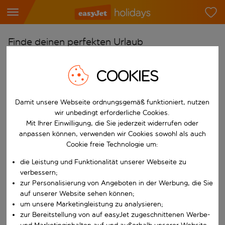
Finde deinen perfekten Urlaub
Ab
COOKIES
Flughafen wählen
Beginne mit der Eingabe für die automatische Vervollständigung. W
Nach
Damit unsere Webseite ordnungsgemäß funktioniert, nutzen
Reiseziel wählen
wir unbedingt erforderliche Cookies.
Mit Ihrer Einwilligung, die Sie jederzeit widerrufen oder
Beginne mit der Eingabe für die automatische Vervollständigung. W
Wann
anpassen können, verwenden wir Cookies sowohl als auch
Cookie freie Technologie um:
Reisezeitraum wählen
die Leistung und Funktionalität unserer Webseite zu
Wähle ein Ab- und Rückflugdatum aus.
Wer
verbessern;
zur Personalisierung von Angeboten in der Werbung, die Sie
auf unserer Website sehen können;
um unsere Marketingleistung zu analysieren;
Suchen
zur Bereitstellung von auf easyJet zugeschnittenen Werbe-