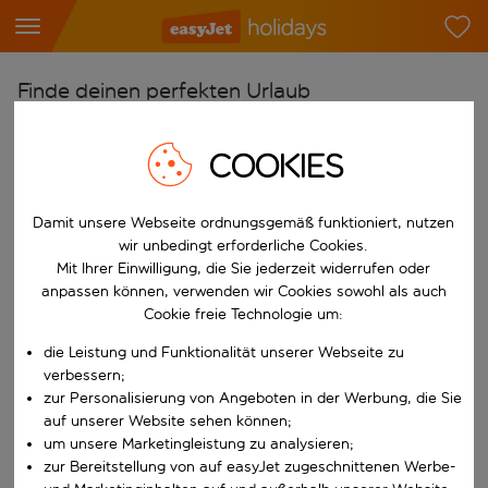
Finde deinen perfekten Urlaub
Ab
COOKIES
Flughafen wählen
Beginne mit der Eingabe für die automatische Vervollständigung. W
Nach
Damit unsere Webseite ordnungsgemäß funktioniert, nutzen
Reiseziel wählen
wir unbedingt erforderliche Cookies.
Mit Ihrer Einwilligung, die Sie jederzeit widerrufen oder
Beginne mit der Eingabe für die automatische Vervollständigung. W
Wann
anpassen können, verwenden wir Cookies sowohl als auch
Cookie freie Technologie um:
Reisezeitraum wählen
die Leistung und Funktionalität unserer Webseite zu
Wähle ein Ab- und Rückflugdatum aus.
Wer
verbessern;
zur Personalisierung von Angeboten in der Werbung, die Sie
auf unserer Website sehen können;
um unsere Marketingleistung zu analysieren;
Suchen
zur Bereitstellung von auf easyJet zugeschnittenen Werbe-