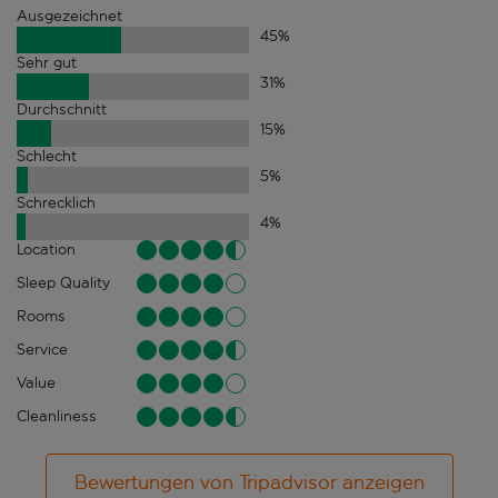
Ausgezeichnet
45
%
Sehr gut
31
%
Durchschnitt
15
%
Schlecht
5
%
Schrecklich
4
%
Location
Sleep Quality
Rooms
Service
Value
Cleanliness
Bewertungen von Tripadvisor anzeigen