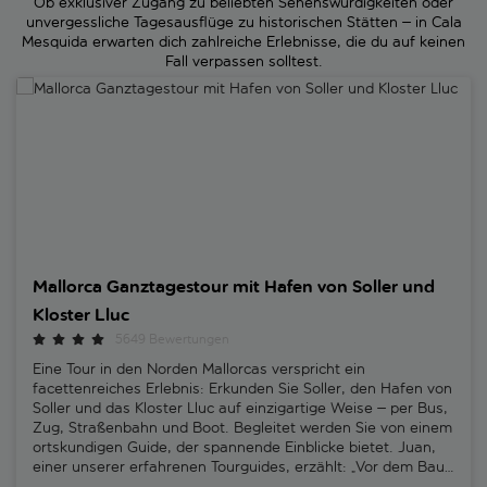
Ob exklusiver Zugang zu beliebten Sehenswürdigkeiten oder
unvergessliche Tagesausflüge zu historischen Stätten – in Cala
Mesquida erwarten dich zahlreiche Erlebnisse, die du auf keinen
Fall verpassen solltest.
Mallorca Ganztagestour mit Hafen von Soller und Kloster Lluc
Mallorca Ganztagestour mit Hafen von Soller und
Kloster Lluc
5649 Bewertungen
Eine Tour in den Norden Mallorcas verspricht ein
facettenreiches Erlebnis: Erkunden Sie Soller, den Hafen von
Soller und das Kloster Lluc auf einzigartige Weise – per Bus,
Zug, Straßenbahn und Boot. Begleitet werden Sie von einem
ortskundigen Guide, der spannende Einblicke bietet. Juan,
einer unserer erfahrenen Tourguides, erzählt: „Vor dem Bau
der Eisenbahn war Soller nur mit dem Boot erreichbar. Der