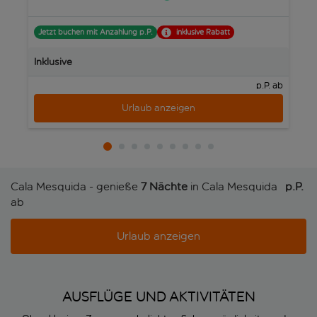
Jetzt buchen mit Anzahlung p.P.
inklusive Rabatt
J
Inklusive
In
p.P. ab
Urlaub anzeigen
Cala Mesquida - genieße
7 Nächte
in Cala Mesquida
p.P. 
ab
Urlaub anzeigen
AUSFLÜGE UND AKTIVITÄTEN