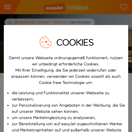
Reiseziel-Hub
Spanien
Mallorca
Cala Mesquida
Urlaub in Cala Mesquida
COOKIES
7
Nächte
p.P. ab
Damit unsere Webseite ordnungsgemäß funktioniert, nutzen
Urlaub anzeigen
wir unbedingt erforderliche Cookies.
Es gelten die AGB
Mit Ihrer Einwilligung, die Sie jederzeit widerrufen oder
anpassen können, verwenden wir Cookies sowohl als auch
Finde deinen perfekten Urlaub
Cookie freie Technologie um:
die Leistung und Funktionalität unserer Webseite zu
Ab
verbessern;
zur Personalisierung von Angeboten in der Werbung, die Sie
auf unserer Website sehen können;
Beginne mit der Eingabe für die automatische Vervollständigung. W
Nach
um unsere Marketingleistung zu analysieren;
zur Bereitstellung von auf easyJet zugeschnittenen Werbe-
und Marketinginhalten auf und außerhalb unserer Website