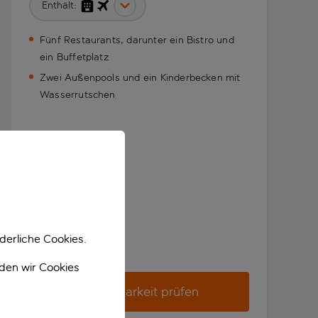
Enthält:
Fünf Restaurants, darunter ein Bistro und
ein Buffetplatz
Zwei Außenpools und ein Kinderbecken mit
Wasserrutschen
derliche Cookies.
nden wir Cookies
Verfügbarkeit prüfen