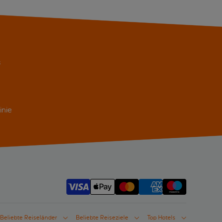
s
inie
Beliebte Reiseländer
Beliebte Reiseziele
Top Hotels