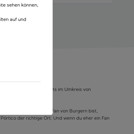
ite sehen können;
lten auf und
lcúdia
häften, Bars und Restaurants im Umkreis von
restaurant. Wenn du ein Fan von Burgern bist,
 Pórtico der richtige Ort. Und wenn du eher ein Fan