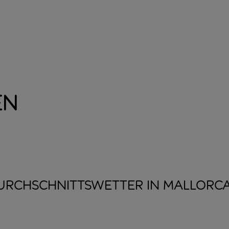
en
URCHSCHNITTSWETTER IN
MALLORC