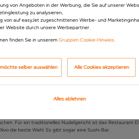
erung von Angeboten in der Werbung, die Sie auf unserer Webs
tingleistung zu analysieren;
ung von auf easyJet zugeschnittenen Werbe- und Marketinginha
er Website durch unsere Werbepartner.
onen finden Sie in unserem
Gruppen Cookie-Hinweis
.
 möchte selber auswählen
Alle Cookies akzeptieren
cher Kurzurlaub in A
en Kurzurlaub. Es ist gut gelegen, mit einer Vielzahl von Gesc
Alles ablehnen
iergang vom Strand entfernt.
f Restaurants, darunter ein À-la-carte-Bistro und ein Buffet
hen. Für ein traditionelles Nudelgericht ist das Restaurant El
livo die beste Wahl. Es gibt sogar eine Sushi-Bar.