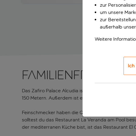
zur Personalisi
um unsere Marke
zur Bereitstell
außerhalb unser
Weitere Informati
Ich
Familienfreundli
Das Zafiro Palace Alcudia ist der ideale Ort für ein
150 Metern. Außerdem ist es nur einen kurzen Spaz
Feinschmecker haben die Qual der Wahl zwischen fün
solltest du das Restaurant La Veranda am Pool besuc
der mediterranen Küche bist, ist das Restaurant El O