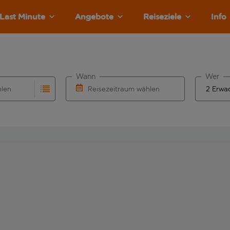
Last Minute
Angebote
Reiseziele
Info
Wann
Wer
hlen
Reisezeitraum wählen
llständigung. Wenn für den Abflughafen automatisch vervolls
Eingabe für die automatische Vervollständigung. Wenn für den
Wähle ein Ab- und Rückflugdatum aus.