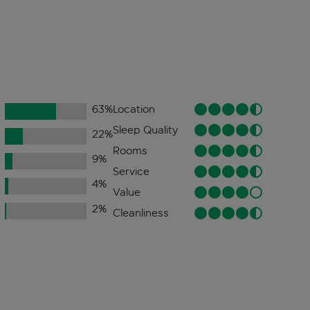
63
%
Location
Sleep Quality
22
%
Rooms
9
%
Service
4
%
Value
2
%
Cleanliness