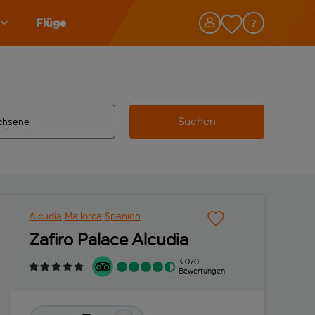
Flüge
Suchen
tändigte Ergebnisse verfügbar sind, verwende die Tabulatorta
 Zielflughafen automatisch vervollständigte Ergebnisse verfü
Alcudia
Mallorca
Spanien
Zafiro Palace Alcudia
3.070
Bewertungen