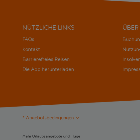
NÜTZLICHE LINKS
ÜBER
FAQs
Buchun
Kontakt
Nutzun
Barrierefreies Reisen
Insolve
Die App herunterladen
Impres
* Angebotsbedingungen
Mehr Urlaubsangebote und Flüge