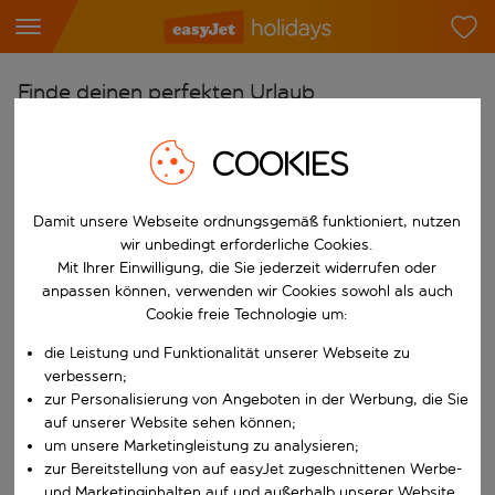
Finde deinen perfekten Urlaub
Ab
COOKIES
Flughafen wählen
Beginne mit der Eingabe für die automatische Vervollständigung. W
Nach
Damit unsere Webseite ordnungsgemäß funktioniert, nutzen
wir unbedingt erforderliche Cookies.
Reiseziel wählen
Mit Ihrer Einwilligung, die Sie jederzeit widerrufen oder
Beginne mit der Eingabe für die automatische Vervollständigung. W
anpassen können, verwenden wir Cookies sowohl als auch
Wann
Cookie freie Technologie um:
Reisezeitraum wählen
die Leistung und Funktionalität unserer Webseite zu
Wähle ein Ab- und Rückflugdatum aus.
Wer
verbessern;
zur Personalisierung von Angeboten in der Werbung, die Sie
auf unserer Website sehen können;
um unsere Marketingleistung zu analysieren;
zur Bereitstellung von auf easyJet zugeschnittenen Werbe-
Suchen
und Marketinginhalten auf und außerhalb unserer Website