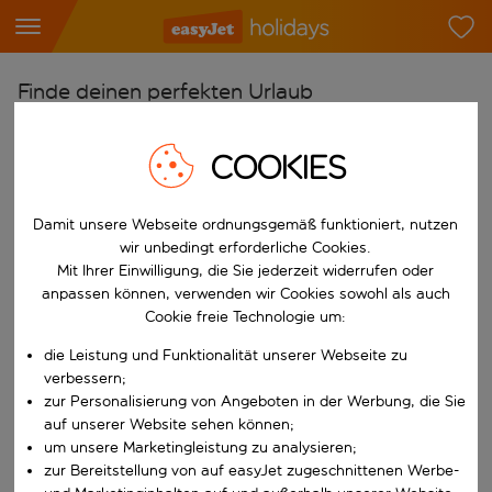
Finde deinen perfekten Urlaub
Ab
COOKIES
Flughafen wählen
Beginne mit der Eingabe für die automatische Vervollständigung. W
Nach
Damit unsere Webseite ordnungsgemäß funktioniert, nutzen
Reiseziel wählen
wir unbedingt erforderliche Cookies.
Mit Ihrer Einwilligung, die Sie jederzeit widerrufen oder
Beginne mit der Eingabe für die automatische Vervollständigung. W
Wann
anpassen können, verwenden wir Cookies sowohl als auch
Cookie freie Technologie um:
Reisezeitraum wählen
die Leistung und Funktionalität unserer Webseite zu
Wähle ein Ab- und Rückflugdatum aus.
Wer
verbessern;
zur Personalisierung von Angeboten in der Werbung, die Sie
auf unserer Website sehen können;
um unsere Marketingleistung zu analysieren;
Suchen
zur Bereitstellung von auf easyJet zugeschnittenen Werbe-