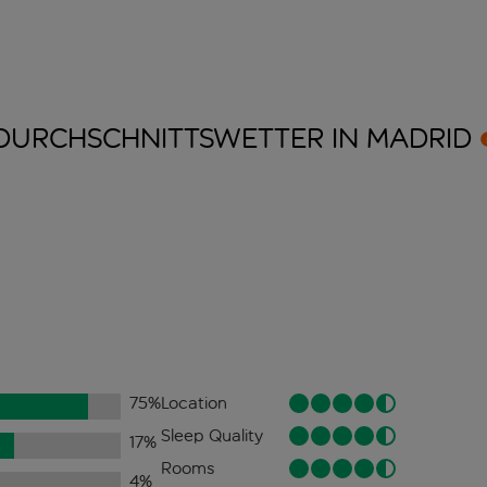
DURCHSCHNITTSWETTER IN
MADRID
75
%
Location
Sleep Quality
17
%
Rooms
4
%