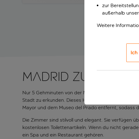
zur Bereitstell
außerhalb unser
Weitere Informati
Ich
Madrid zu Fuß e
Nur 5 Gehminuten von der Metrostation entfernt, 
Stadt zu erkunden. Dieses Hotel in einem renovierte
Mayor und dem Museo del Prado entfernt, sodass d
Die Zimmer sind stilvoll und elegant. Sie verfügen 
kostenlosen Toilettenartikeln. Wenn du nicht gerade
ein Spa und ein Restaurant gehören.