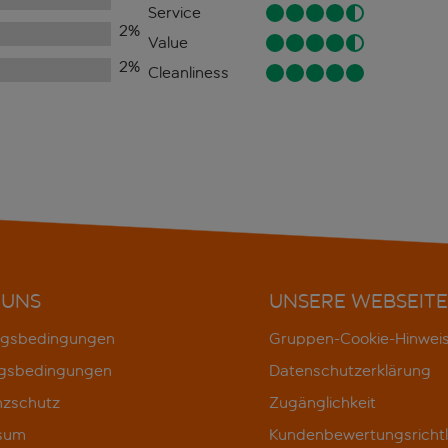
Service
2
%
Value
2
%
Cleanliness
 UNS
UNSERE WEBSEITE
gsbedingungen
Gruppen-Cookie-Hinwei
gsbedingungen
Datenschutzerklärung
nzschutz
Zugänglichkeit
sum
Kundenbewertungsrichtl