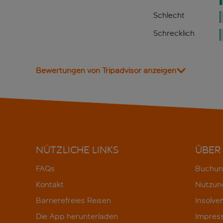
Schlecht
Schrecklich
Bewertungen von Tripadvisor anzeigen
NÜTZLICHE LINKS
ÜBER
FAQs
Buchun
Kontakt
Nutzun
Barrierefreies Reisen
Insolve
Die App herunterladen
Impres