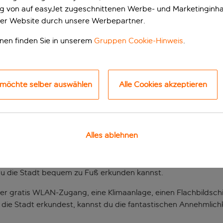
ung von auf easyJet zugeschnittenen Werbe- und Marketinginha
er Website durch unsere Werbepartner.
onen finden Sie in unserem
Gruppen Cookie-Hinweis
.
 möchte selber auswählen
Alle Cookies akzeptieren
ntdecken
Alles ablehnen
bietet dieses Hotel im Zentrum Madrids einen hervorragenden
n Palast ist nur einen kurzen Spaziergang von Sehenswürdigkei
u die Stadt bequem zu Fuß erkunden kannst.
über gratis WLAN-Zugang, eine Klimaanlage, einen Flachbildsch
 die Stadt erkundest, kannst du die fantastischen Annehmlichk