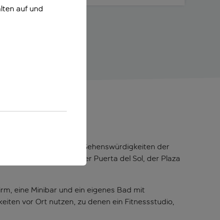
lten auf und
 Ausgangspunkt, um die Sehenswürdigkeiten der
ten wie der Gran Vía, der Puerta del Sol, der Plaza
irm, eine Minibar und ein eigenes Bad mit
eiten vor Ort nutzen, zu denen ein Fitnessstudio,