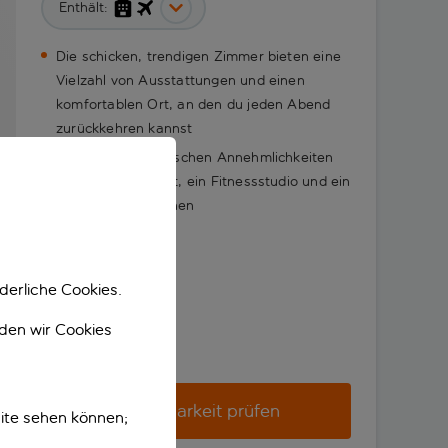
Enthält:
Die schicken, trendigen Zimmer bieten eine
Vielzahl von Ausstattungen und einen
komfortablen Ort, an den du jeden Abend
zurückkehren kannst
Nutze die fantastischen Annehmlichkeiten
wie ein Restaurant, ein Fitnessstudio und ein
Spa zum Entspannen
derliche Cookies.
nden wir Cookies
Verfügbarkeit prüfen
ite sehen können;