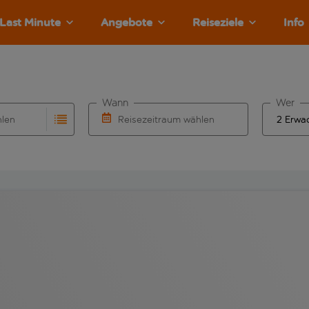
Last Minute
Angebote
Reiseziele
Info
Wann
Wer
hlen
Reisezeitraum wählen
llständigung. Wenn für den Abflughafen automatisch vervolls
Eingabe für die automatische Vervollständigung. Wenn für den
Wähle ein Ab- und Rückflugdatum aus.