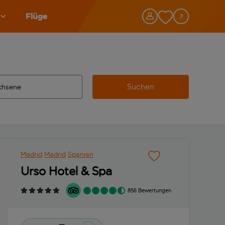
Flüge
Suchen
tändigte Ergebnisse verfügbar sind, verwende die Tabulatorta
 Zielflughafen automatisch vervollständigte Ergebnisse verfü
Madrid
Madrid
Spanien
Urso Hotel & Spa
856 Bewertungen