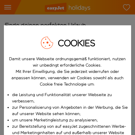
Finde deinen perfekten Urlaub
Ab
COOKIES
Flughafen wählen
Beginne mit der Eingabe für die automatische Vervollständigung. W
Damit unsere Webseite ordnungsgemäß funktioniert, nutzen
Nach
wir unbedingt erforderliche Cookies.
Reiseziel wählen
Mit Ihrer Einwilligung, die Sie jederzeit widerrufen oder
Beginne mit der Eingabe für die automatische Vervollständigung. W
anpassen können, verwenden wir Cookies sowohl als auch
Wann
Cookie freie Technologie um:
Reisezeitraum wählen
die Leistung und Funktionalität unserer Webseite zu
Wähle ein Ab- und Rückflugdatum aus.
Wer
verbessern;
zur Personalisierung von Angeboten in der Werbung, die Sie
auf unserer Website sehen können;
um unsere Marketingleistung zu analysieren;
zur Bereitstellung von auf easyJet zugeschnittenen Werbe-
Suchen
und Marketinginhalten auf und außerhalb unserer Website