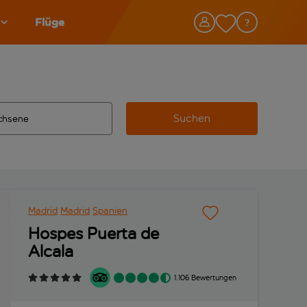
Flüge
Suchen
tändigte Ergebnisse verfügbar sind, verwende die Tabulatorta
 Zielflughafen automatisch vervollständigte Ergebnisse verfü
Madrid
Madrid
Spanien
Hospes Puerta de
Alcala
1.106 Bewertungen