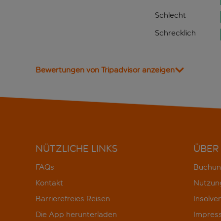
Schlecht
Schrecklich
Bewertungen von Tripadvisor anzeigen
NÜTZLICHE LINKS
ÜBER
FAQs
Buchun
Kontakt
Nutzun
Barrierefreies Reisen
Insolve
Die App herunterladen
Impres