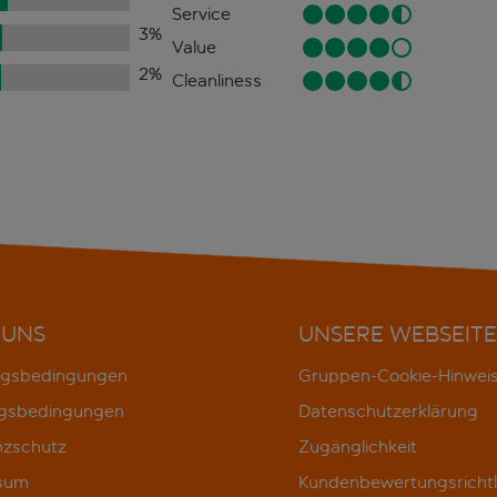
Service
3
%
Value
2
%
Cleanliness
 UNS
UNSERE WEBSEITE
gsbedingungen
Gruppen-Cookie-Hinwei
gsbedingungen
Datenschutzerklärung
nzschutz
Zugänglichkeit
sum
Kundenbewertungsrichtl