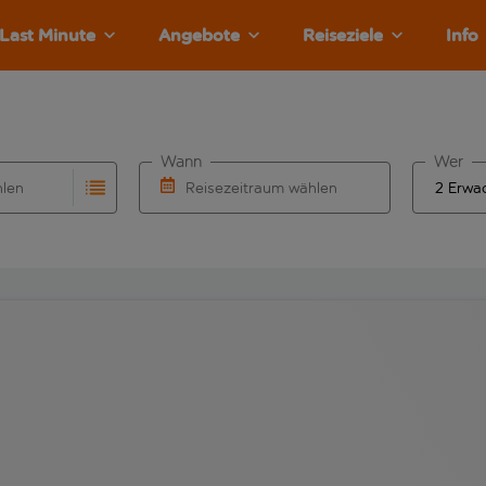
Last Minute
Angebote
Reiseziele
Info
Wann
Wer
hlen
Reisezeitraum wählen
llständigung. Wenn für den Abflughafen automatisch vervolls
Eingabe für die automatische Vervollständigung. Wenn für den
Wähle ein Ab- und Rückflugdatum aus.