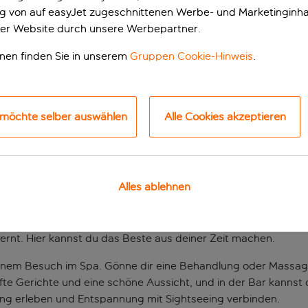
ung von auf easyJet zugeschnittenen Werbe- und Marketinginha
er Website durch unsere Werbepartner.
onen finden Sie in unserem
Gruppen Cookie-Hinweis
.
 möchte selber auswählen
Alle Cookies akzeptieren
nung mit Sightseein
Alles ablehnen
nd verbinde deinen Städtetrip mit der Möglichkeit, dich zu 
de untergebracht und liegt nur einen kurzen Spaziergang vo
rnt. Hier kannst du das Beste aus deiner Zeit machen.
inem Besuch im Spa. Gönne dir eine Behandlung oder Massag
Gerichte und eine schöne Aussicht, und in der Bar kannst du
bung erleben und Entspannung mit Sightseeing verbinden.