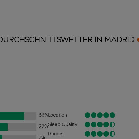
DURCHSCHNITTSWETTER IN
MADRID
66
%
Location
Sleep Quality
22
%
Rooms
7
%