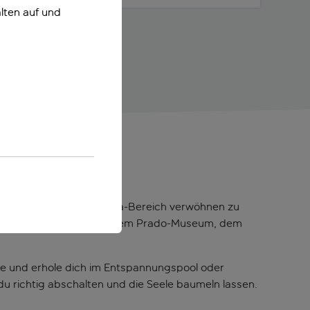
lten auf und
g
entspannen und dich im Spa-Bereich verwöhnen zu
n Sehenswürdigkeiten wie dem Prado-Museum, dem
e und erhole dich im Entspannungspool oder
 richtig abschalten und die Seele baumeln lassen.