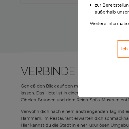
zur Bereitstell
außerhalb unser
Weitere Informati
Ich
Verbinde Entspan
Genieß den Blick auf den malerischen Retiro-Park u
lassen. Das Hotel ist in einem historischen Gebäu
Cibeles-Brunnen und dem Reina-Sofía-Museum entfe
Verwöhn dich nach einem anstrengenden Tag mit e
Hammam. Im Restaurant erwarten dich schmackhafte 
Hier kannst du die Stadt in einer luxuriösen Umge