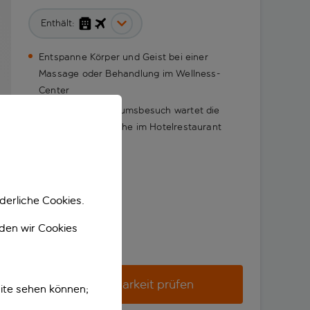
Enthält:
Entspanne Körper und Geist bei einer
Massage oder Behandlung im Wellness-
Center
Nach einem Museumsbesuch wartet die
schmackhafte Küche im Hotelrestaurant
derliche Cookies.
nden wir Cookies
Verfügbarkeit prüfen
ite sehen können;