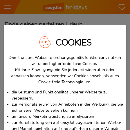
Finde deinen perfekten Urlaub
Ab
COOKIES
Flughafen wählen
Beginne mit der Eingabe für die automatische Vervollständigung. W
Nach
Damit unsere Webseite ordnungsgemäß funktioniert, nutzen
wir unbedingt erforderliche Cookies.
Reiseziel wählen
Mit Ihrer Einwilligung, die Sie jederzeit widerrufen oder
Beginne mit der Eingabe für die automatische Vervollständigung. W
anpassen können, verwenden wir Cookies sowohl als auch
Wann
Cookie freie Technologie um:
Reisezeitraum wählen
die Leistung und Funktionalität unserer Webseite zu
Wähle ein Ab- und Rückflugdatum aus.
Wer
verbessern;
zur Personalisierung von Angeboten in der Werbung, die Sie
auf unserer Website sehen können;
um unsere Marketingleistung zu analysieren;
zur Bereitstellung von auf easyJet zugeschnittenen Werbe-
Suchen
und Marketinginhalten auf und außerhalb unserer Website