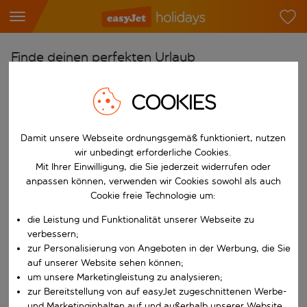
Finde deinen perfekten Urlaub
Ab
COOKIES
Flughafen wählen
Beginne mit der Eingabe für die automatische Vervollständigung. W
Nach
Damit unsere Webseite ordnungsgemäß funktioniert, nutzen
wir unbedingt erforderliche Cookies.
Reiseziel wählen
Mit Ihrer Einwilligung, die Sie jederzeit widerrufen oder
Beginne mit der Eingabe für die automatische Vervollständigung. W
anpassen können, verwenden wir Cookies sowohl als auch
Wann
Cookie freie Technologie um:
Reisezeitraum wählen
die Leistung und Funktionalität unserer Webseite zu
Wähle ein Ab- und Rückflugdatum aus.
Wer
verbessern;
zur Personalisierung von Angeboten in der Werbung, die Sie
auf unserer Website sehen können;
um unsere Marketingleistung zu analysieren;
Suchen
zur Bereitstellung von auf easyJet zugeschnittenen Werbe-
und Marketinginhalten auf und außerhalb unserer Website