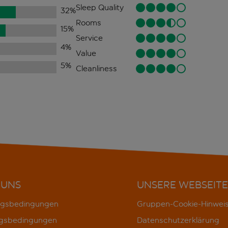
Sleep Quality
32
%
Rooms
15
%
Service
4
%
Value
5
%
Cleanliness
 UNS
UNSERE WEBSEITE
gsbedingungen
Gruppen-Cookie-Hinwei
gsbedingungen
Datenschutzerklärung