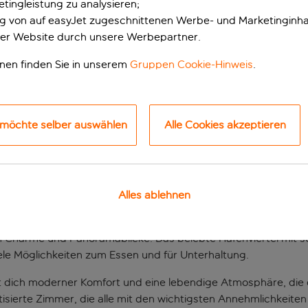
tingleistung zu analysieren;
ung von auf easyJet zugeschnittenen Werbe- und Marketinginha
er Website durch unsere Werbepartner.
onen finden Sie in unserem
Gruppen Cookie-Hinweis
.
 möchte selber auswählen
Alle Cookies akzeptieren
sem Hotel in Ibiza
Alles ablehnen
 Ibiza-Stadt gelegen, bietet dieses günstig gelegene Hotel ei
 auskosten möchten. Die legendäre Altstadt Dalt Vila, die zu
en Charme und Panoramablicke. Das belebte Hafenviertel mit s
iele Möglichkeiten zum Essen und für Unterhaltung.
 dich moderner Komfort und eine lebendige Atmosphäre, die d
matisierte Zimmer, die alle mit den wichtigsten Annehmlichkeit