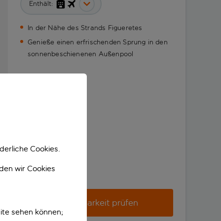
Enthält:
In der Nähe des Strands Figueretes
Genieße einen erfrischenden Sprung in den
sonnenbeschienenen Außenpool
derliche Cookies.
nden wir Cookies
Verfügbarkeit prüfen
ite sehen können;