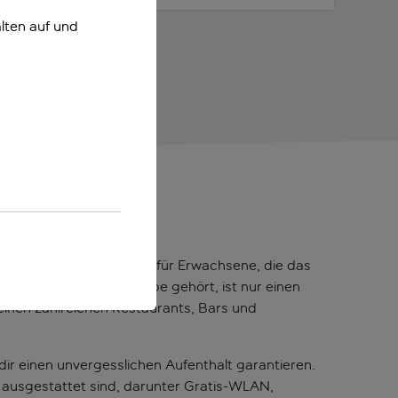
lten auf und
nen modernen Rückzugsort für Erwachsene, die das
m UNESCO-Weltkulturerbe gehört, ist nur einen
einen zahlreichen Restaurants, Bars und
ir einen unvergesslichen Aufenthalt garantieren.
en ausgestattet sind, darunter Gratis-WLAN,