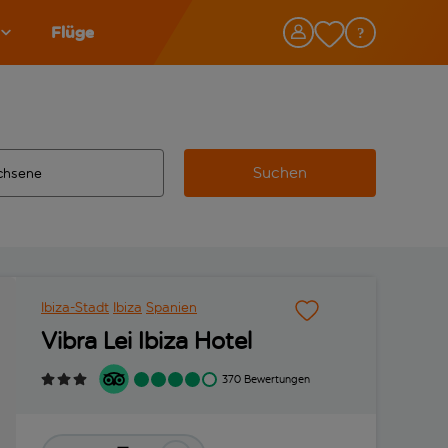
Flüge
Suchen
tändigte Ergebnisse verfügbar sind, verwende die Tabulatorta
 Zielflughafen automatisch vervollständigte Ergebnisse verfü
Ibiza-Stadt
Ibiza
Spanien
Vibra Lei Ibiza Hotel
370 Bewertungen