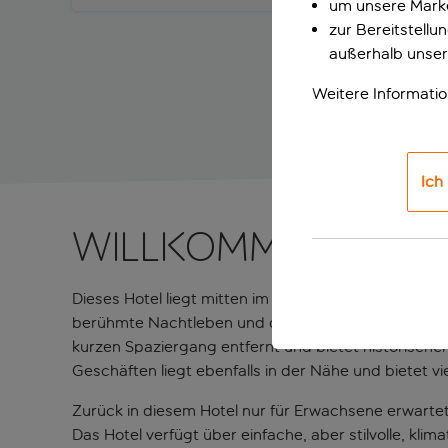
um unsere Marke
zur Bereitstell
außerhalb unser
Weitere Informati
Ich
Willkommen in die
Dieses Hotel liegt mitten im Trubel! Im Herzen von
berühmte Nachtleben und die Sandstrände der Insel
kurzen Spaziergang entfernt und bietet historisch
Geschäften liegt ebenfalls in der Nähe und bietet v
Zurück in diesem Hotel nur für Erwachsene erwartet
Das Hotel verfügt über einfache, aber stilvolle, kli