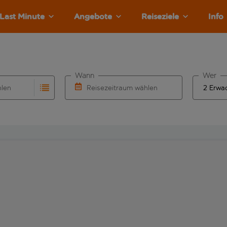
Last Minute
Angebote
Reiseziele
Info
Wann
Wer
hlen
Reisezeitraum wählen
llständigung. Wenn für den Abflughafen automatisch vervolls
Eingabe für die automatische Vervollständigung. Wenn für den
Wähle ein Ab- und Rückflugdatum aus.