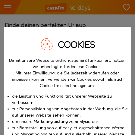
Finde deinen perfekten Urlaub
Ab
COOKIES
Flughafen wählen
Beginne mit der Eingabe für die automatische Vervollständigung. W
Nach
Damit unsere Webseite ordnungsgemäß funktioniert, nutzen
wir unbedingt erforderliche Cookies.
Reiseziel wählen
Mit Ihrer Einwilligung, die Sie jederzeit widerrufen oder
Beginne mit der Eingabe für die automatische Vervollständigung. W
anpassen können, verwenden wir Cookies sowohl als auch
Wann
Cookie freie Technologie um:
Reisezeitraum wählen
die Leistung und Funktionalität unserer Webseite zu
Wähle ein Ab- und Rückflugdatum aus.
Wer
verbessern;
zur Personalisierung von Angeboten in der Werbung, die Sie
auf unserer Website sehen können;
um unsere Marketingleistung zu analysieren;
zur Bereitstellung von auf easyJet zugeschnittenen Werbe-
Suchen
und Marketinginhalten auf und außerhalb unserer Website