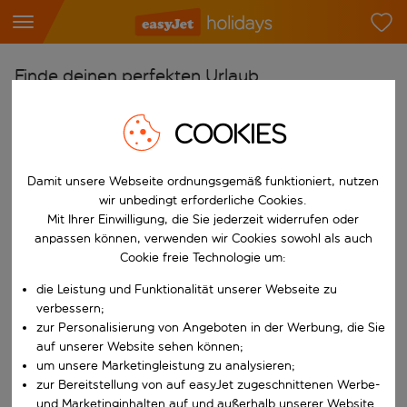
Finde deinen perfekten Urlaub
Ab
COOKIES
Flughafen wählen
Beginne mit der Eingabe für die automatische Vervollständigung. W
Nach
Damit unsere Webseite ordnungsgemäß funktioniert, nutzen
wir unbedingt erforderliche Cookies.
Reiseziel wählen
Mit Ihrer Einwilligung, die Sie jederzeit widerrufen oder
Beginne mit der Eingabe für die automatische Vervollständigung. W
anpassen können, verwenden wir Cookies sowohl als auch
Wann
Cookie freie Technologie um:
Reisezeitraum wählen
die Leistung und Funktionalität unserer Webseite zu
Wähle ein Ab- und Rückflugdatum aus.
Wer
verbessern;
zur Personalisierung von Angeboten in der Werbung, die Sie
auf unserer Website sehen können;
um unsere Marketingleistung zu analysieren;
zur Bereitstellung von auf easyJet zugeschnittenen Werbe-
Suchen
und Marketinginhalten auf und außerhalb unserer Website