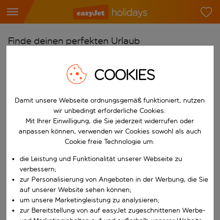
Finde deinen perfekten Urlaub
Ab
COOKIES
Flughafen wählen
Beginne mit der Eingabe für die automatische Vervollständigung. W
Nach
Damit unsere Webseite ordnungsgemäß funktioniert, nutzen
Reiseziel wählen
wir unbedingt erforderliche Cookies.
Mit Ihrer Einwilligung, die Sie jederzeit widerrufen oder
Beginne mit der Eingabe für die automatische Vervollständigung. W
Wann
anpassen können, verwenden wir Cookies sowohl als auch
Cookie freie Technologie um:
Reisezeitraum wählen
die Leistung und Funktionalität unserer Webseite zu
Wähle ein Ab- und Rückflugdatum aus.
Wer
verbessern;
zur Personalisierung von Angeboten in der Werbung, die Sie
auf unserer Website sehen können;
um unsere Marketingleistung zu analysieren;
Suchen
zur Bereitstellung von auf easyJet zugeschnittenen Werbe-