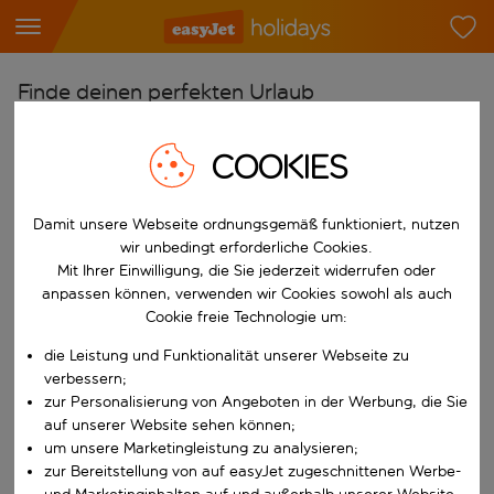
Finde deinen perfekten Urlaub
Ab
COOKIES
Flughafen wählen
Beginne mit der Eingabe für die automatische Vervollständigung. W
Nach
Damit unsere Webseite ordnungsgemäß funktioniert, nutzen
Reiseziel wählen
wir unbedingt erforderliche Cookies.
Mit Ihrer Einwilligung, die Sie jederzeit widerrufen oder
Beginne mit der Eingabe für die automatische Vervollständigung. W
Wann
anpassen können, verwenden wir Cookies sowohl als auch
Cookie freie Technologie um:
Reisezeitraum wählen
die Leistung und Funktionalität unserer Webseite zu
Wähle ein Ab- und Rückflugdatum aus.
Wer
verbessern;
zur Personalisierung von Angeboten in der Werbung, die Sie
auf unserer Website sehen können;
um unsere Marketingleistung zu analysieren;
Suchen
zur Bereitstellung von auf easyJet zugeschnittenen Werbe-