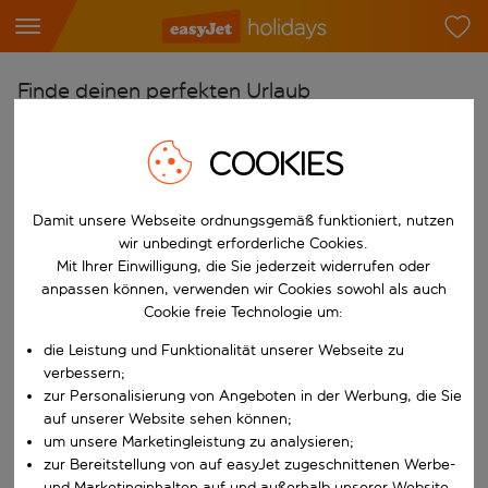
Finde deinen perfekten Urlaub
Ab
COOKIES
Flughafen wählen
Beginne mit der Eingabe für die automatische Vervollständigung. W
Nach
Damit unsere Webseite ordnungsgemäß funktioniert, nutzen
Reiseziel wählen
wir unbedingt erforderliche Cookies.
Mit Ihrer Einwilligung, die Sie jederzeit widerrufen oder
Beginne mit der Eingabe für die automatische Vervollständigung. W
anpassen können, verwenden wir Cookies sowohl als auch
Wann
Cookie freie Technologie um:
Reisezeitraum wählen
die Leistung und Funktionalität unserer Webseite zu
Wähle ein Ab- und Rückflugdatum aus.
Wer
verbessern;
zur Personalisierung von Angeboten in der Werbung, die Sie
auf unserer Website sehen können;
um unsere Marketingleistung zu analysieren;
Suchen
zur Bereitstellung von auf easyJet zugeschnittenen Werbe-
und Marketinginhalten auf und außerhalb unserer Website