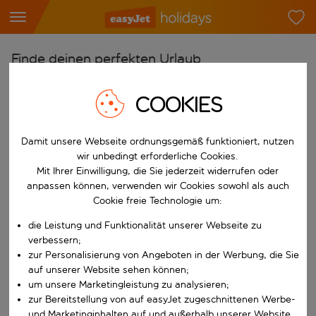
Finde deinen perfekten Urlaub
Ab
COOKIES
Flughafen wählen
Beginne mit der Eingabe für die automatische Vervollständigung. W
Nach
Damit unsere Webseite ordnungsgemäß funktioniert, nutzen
wir unbedingt erforderliche Cookies.
Reiseziel wählen
Mit Ihrer Einwilligung, die Sie jederzeit widerrufen oder
Beginne mit der Eingabe für die automatische Vervollständigung. W
anpassen können, verwenden wir Cookies sowohl als auch
Wann
Cookie freie Technologie um:
Reisezeitraum wählen
die Leistung und Funktionalität unserer Webseite zu
Wähle ein Ab- und Rückflugdatum aus.
Wer
verbessern;
zur Personalisierung von Angeboten in der Werbung, die Sie
auf unserer Website sehen können;
um unsere Marketingleistung zu analysieren;
zur Bereitstellung von auf easyJet zugeschnittenen Werbe-
Suchen
und Marketinginhalten auf und außerhalb unserer Website