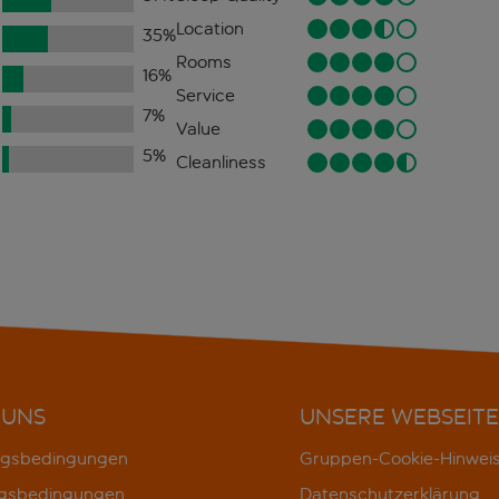
Location
35
%
Rooms
16
%
Service
7
%
Value
5
%
Cleanliness
 UNS
UNSERE WEBSEITE
gsbedingungen
Gruppen-Cookie-Hinwei
gsbedingungen
Datenschutzerklärung