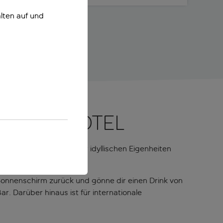
lten auf und
denes Hotel
ier kannst du viele der idyllischen Eigenheiten
Sonnenschirm zurück und gönne dir einen Drink von
. Darüber hinaus ist für internationale