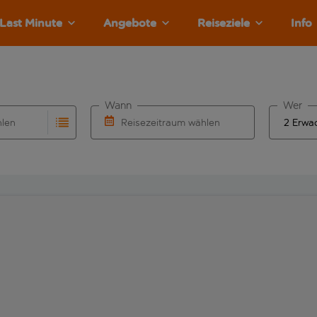
Last Minute
Angebote
Reiseziele
Info
Wann
Wer
hlen
Reisezeitraum wählen
llständigung. Wenn für den Abflughafen automatisch vervolls
Eingabe für die automatische Vervollständigung. Wenn für den
Wähle ein Ab- und Rückflugdatum aus.