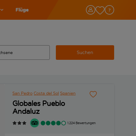
Flüge
Suchen
tändigte Ergebnisse verfügbar sind, verwende die Tabulatorta
 Zielflughafen automatisch vervollständigte Ergebnisse verfü
San Pedro
Costa del Sol
Spanien
Globales Pueblo
Andaluz
1.224 Bewertungen