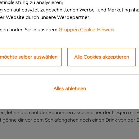
tingleistung zu analysieren;
ung von auf easyJet zugeschnittenen Werbe- und Marketinginha
er Website durch unsere Werbepartner.
onen finden Sie in unserem
Gruppen Cookie-Hinweis
.
 möchte selber auswählen
Alle Cookies akzeptieren
em Dorf nachempfun
Alles ablehnen
d mit dem ganzen Charme eines typisch andalusischen Dorfes. H
ßen und Plätze, auf dem Gelände der Hotelanlage erleben.
lehne dich auf der Sonnenterrasse in einer der Liegen mit 
 gönne dir vor dem Schlafengehen noch einen Drink von der Bar