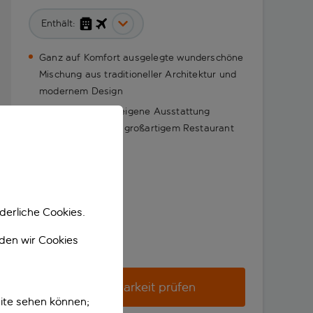
Enthält:
Ganz auf Komfort ausgelegte wunderschöne
Mischung aus traditioneller Architektur und
modernem Design
Genieße die hoteleigene Ausstattung
inklusive Pool und großartigem Restaurant
derliche Cookies.
nden wir Cookies
Verfügbarkeit prüfen
ite sehen können;