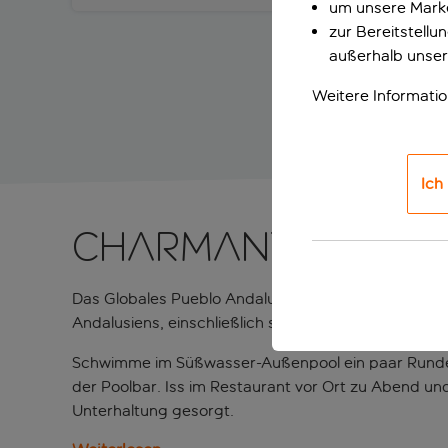
um unsere Marke
zur Bereitstell
außerhalb unser
Weitere Informati
Ich
Charmantes, ein
Das Globales Pueblo Andaluz ist ein Hotel am Stran
Andalusiens, einschließlich seiner charmanten Stra
Schwimme im Süßwasser-Außenpool ein paar Runden, 
der Poolbar. Iss im Restaurant vor Ort zu Abend und
Unterhaltung gesorgt.