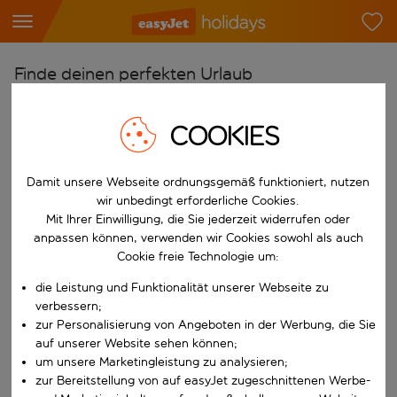
Finde deinen perfekten Urlaub
Ab
COOKIES
Flughafen wählen
Beginne mit der Eingabe für die automatische Vervollständigung. W
Nach
Damit unsere Webseite ordnungsgemäß funktioniert, nutzen
Reiseziel wählen
wir unbedingt erforderliche Cookies.
Mit Ihrer Einwilligung, die Sie jederzeit widerrufen oder
Beginne mit der Eingabe für die automatische Vervollständigung. W
Wann
anpassen können, verwenden wir Cookies sowohl als auch
Cookie freie Technologie um:
Reisezeitraum wählen
die Leistung und Funktionalität unserer Webseite zu
Wähle ein Ab- und Rückflugdatum aus.
Wer
verbessern;
zur Personalisierung von Angeboten in der Werbung, die Sie
auf unserer Website sehen können;
um unsere Marketingleistung zu analysieren;
Suchen
zur Bereitstellung von auf easyJet zugeschnittenen Werbe-