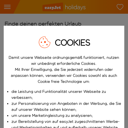
Finde deinen perfekten Urlaub
Ab
COOKIES
Flughafen wählen
Beginne mit der Eingabe für die automatische Vervollständigung. W
Nach
Damit unsere Webseite ordnungsgemäß funktioniert, nutzen
wir unbedingt erforderliche Cookies.
Reiseziel wählen
Mit Ihrer Einwilligung, die Sie jederzeit widerrufen oder
Beginne mit der Eingabe für die automatische Vervollständigung. W
anpassen können, verwenden wir Cookies sowohl als auch
Wann
Cookie freie Technologie um:
Reisezeitraum wählen
die Leistung und Funktionalität unserer Webseite zu
Wähle ein Ab- und Rückflugdatum aus.
Wer
verbessern;
zur Personalisierung von Angeboten in der Werbung, die Sie
auf unserer Website sehen können;
um unsere Marketingleistung zu analysieren;
zur Bereitstellung von auf easyJet zugeschnittenen Werbe-
Suchen
und Marketinginhalten auf und außerhalb unserer Website