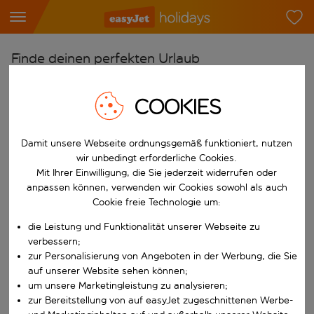
Finde deinen perfekten Urlaub
Ab
COOKIES
Flughafen wählen
Beginne mit der Eingabe für die automatische Vervollständigung. W
Nach
Damit unsere Webseite ordnungsgemäß funktioniert, nutzen
Reiseziel wählen
wir unbedingt erforderliche Cookies.
Mit Ihrer Einwilligung, die Sie jederzeit widerrufen oder
Beginne mit der Eingabe für die automatische Vervollständigung. W
Wann
anpassen können, verwenden wir Cookies sowohl als auch
Cookie freie Technologie um:
Reisezeitraum wählen
die Leistung und Funktionalität unserer Webseite zu
Wähle ein Ab- und Rückflugdatum aus.
Wer
verbessern;
zur Personalisierung von Angeboten in der Werbung, die Sie
auf unserer Website sehen können;
um unsere Marketingleistung zu analysieren;
Suchen
zur Bereitstellung von auf easyJet zugeschnittenen Werbe-