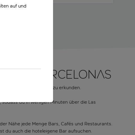
lten auf und
ndung Barcelonas
sgangspunkt, um Barcelona zu erkunden.
, sodass du in wenigen Minuten über die Las
in der Nähe jede Menge Bars, Cafés und Restaurants.
nst du auch die hoteleigene Bar aufsuchen.