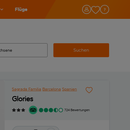
Flüge
Suchen
tändigte Ergebnisse verfügbar sind, verwende die Tabulatorta
 Zielflughafen automatisch vervollständigte Ergebnisse verfü
Sagrada Familia
Barcelona
Spanien
Glories
724 Bewertungen