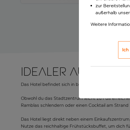
zur Bereitstell
außerhalb unser
Weitere Informati
Ich
Idealer Ausgang
Das Hotel befindet sich in bester Lage, nur 10 Minu
Obwohl du das Stadtzentrum leicht zu Fuß erreichen
Ramblas schlendern oder einen Cocktail am Strand 
Das Hotel liegt direkt neben einem Einkaufszentrum
Nutze das reichhaltige Frühstücksbuffet, um dich f