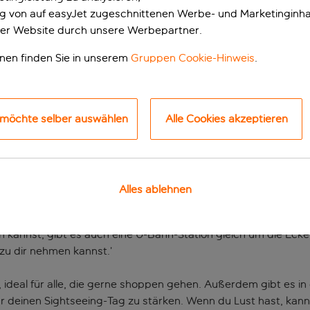
ung von auf easyJet zugeschnittenen Werbe- und Marketinginha
er Website durch unsere Werbepartner.
onen finden Sie in unserem
Gruppen Cookie-Hinweis
.
 möchte selber auswählen
Alle Cookies akzeptieren
spunkt für die Erku
Alles ablehnen
ten von der Sagrada Familia entfernt, und ist ein idealer Au
 kannst, gibt es auch eine U-Bahn-Station gleich um die Ecke
zu dir nehmen kannst.’
, ideal für alle, die gerne shoppen gehen. Außerdem gibt es 
ür deinen Sightseeing-Tag zu stärken. Wenn du Lust hast, kan