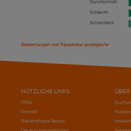
Durchschnitt
Schlecht
Schrecklich
Bewertungen von Tripadvisor anzeigen
NÜTZLICHE LINKS
ÜBER
FAQs
Buchun
Kontakt
Nutzun
Barrierefreies Reisen
Insolve
Die App herunterladen
Impres