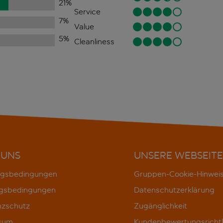
21
%
Service
7
%
Value
5
%
Cleanliness
 UNS
UNSERE WEBSEITE
gsbedingungen
Gruppen-Cookie-Hinwei
gsbedingungen
Datenschutzerklärung
nzschutz
Zugänglichkeit
sum
Kundenbewertungsrichtl