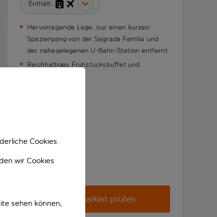
Enthält:
Hervorragende Lage, nur einen kurzen
Spaziergang von der Sagrada Familia und
der nahegelegenen U-Bahn-Station entfernt
Reichhaltiges Frühstücksbuffet und
hoteleigene Bar
derliche Cookies.
nden wir Cookies
Verfügbarkeit prüfen
ite sehen können;