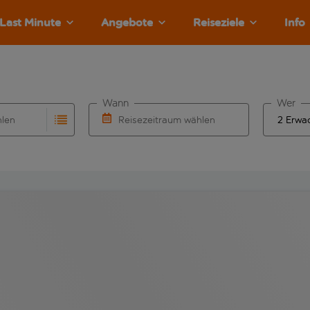
Last Minute
Angebote
Reiseziele
Info
Wann
Wer
hlen
Reisezeitraum wählen
llständigung. Wenn für den Abflughafen automatisch vervolls
Eingabe für die automatische Vervollständigung. Wenn für den
Wähle ein Ab- und Rückflugdatum aus.