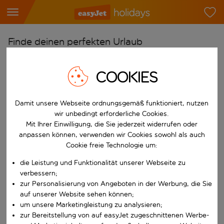
Finde deinen perfekten Urlaub
Ab
COOKIES
Flughafen wählen
Beginne mit der Eingabe für die automatische Vervollständigung. W
Nach
Damit unsere Webseite ordnungsgemäß funktioniert, nutzen
Reiseziel wählen
wir unbedingt erforderliche Cookies.
Mit Ihrer Einwilligung, die Sie jederzeit widerrufen oder
Beginne mit der Eingabe für die automatische Vervollständigung. W
Wann
anpassen können, verwenden wir Cookies sowohl als auch
Cookie freie Technologie um:
Reisezeitraum wählen
Wähle ein Ab- und Rückflugdatum aus.
die Leistung und Funktionalität unserer Webseite zu
Wer
verbessern;
zur Personalisierung von Angeboten in der Werbung, die Sie
auf unserer Website sehen können;
um unsere Marketingleistung zu analysieren;
Suchen
zur Bereitstellung von auf easyJet zugeschnittenen Werbe-