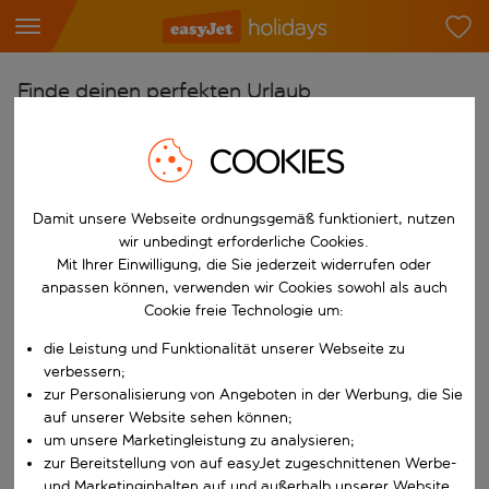
Finde deinen perfekten Urlaub
Ab
COOKIES
Flughafen wählen
Beginne mit der Eingabe für die automatische Vervollständigung. W
Nach
Damit unsere Webseite ordnungsgemäß funktioniert, nutzen
wir unbedingt erforderliche Cookies.
Reiseziel wählen
Mit Ihrer Einwilligung, die Sie jederzeit widerrufen oder
Beginne mit der Eingabe für die automatische Vervollständigung. W
anpassen können, verwenden wir Cookies sowohl als auch
Wann
Cookie freie Technologie um:
Reisezeitraum wählen
die Leistung und Funktionalität unserer Webseite zu
Wähle ein Ab- und Rückflugdatum aus.
Wer
verbessern;
zur Personalisierung von Angeboten in der Werbung, die Sie
auf unserer Website sehen können;
um unsere Marketingleistung zu analysieren;
zur Bereitstellung von auf easyJet zugeschnittenen Werbe-
Suchen
und Marketinginhalten auf und außerhalb unserer Website