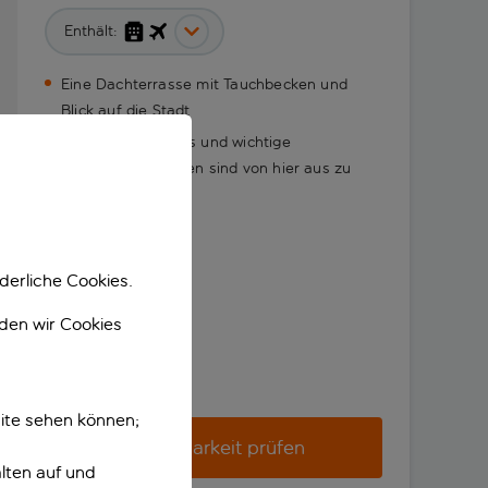
Enthält:
Eine Dachterrasse mit Tauchbecken und
Blick auf die Stadt
Der Bahnhof Sants und wichtige
Sehenswürdigkeiten sind von hier aus zu
Fuß zu erreichen
derliche Cookies.
nden wir Cookies
ite sehen können;
Verfügbarkeit prüfen
lten auf und