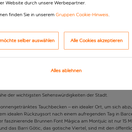
er Website durch unsere Werbepartner.
onen finden Sie in unserem
Gruppen Cookie-Hinweis
.
 möchte selber auswählen
Alle Cookies akzeptieren
Stadt
Alles ablehnen
nhof Sants entfernt und in der Nähe der faszinierenden Sehen
he der wichtigsten Sehenswürdigkeiten der Stadt.
 sonnengetränktes Tauchbecken – ein idealer Ort, um sich abz
em idealen Rückzugsort nach einem aufregenden Tag in Barcel
r faszinierende Brunnen Font Màgica am Montjuïc ist nur 15 M
d das Barri Gòtic, das gotische Viertel, sind mit den öffentli