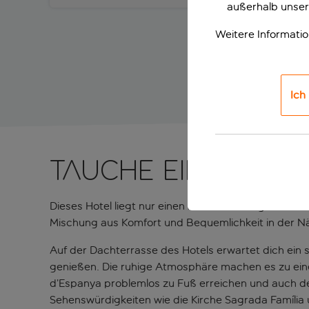
außerhalb unser
Weitere Informati
Ich
Tauche ein in die 
Dieses Hotel liegt nur einen kurzen Fußweg vom Bah
Mischung aus Komfort und Bequemlichkeit in der Nä
Auf der Dachterrasse des Hotels erwartet dich ein
genießen. Die ruhige Atmosphäre machen es zu ein
d’Espanya problemlos zu Fuß erreichen und auch de
Sehenswürdigkeiten wie die Kirche Sagrada Família un