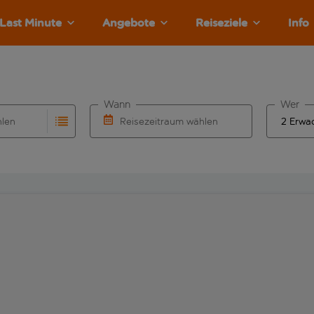
Last Minute
Angebote
Reiseziele
Info
Wann
Wer
hlen
Reisezeitraum wählen
llständigung. Wenn für den Abflughafen automatisch vervolls
Eingabe für die automatische Vervollständigung. Wenn für den
Wähle ein Ab- und Rückflugdatum aus.