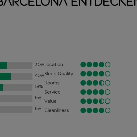
 Barcelona entdecke
30
%
Location
Sleep Quality
40
%
Rooms
18
%
Service
6
%
Value
6
%
Cleanliness