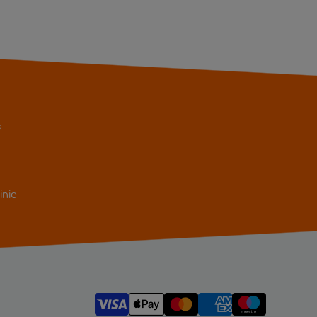
s
inie