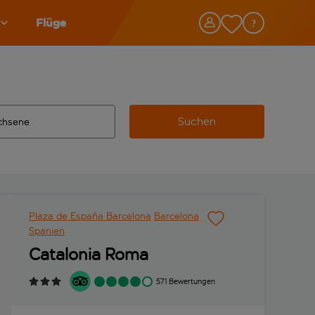
Flüge
Suchen
tändigte Ergebnisse verfügbar sind, verwende die Tabulatorta
 Zielflughafen automatisch vervollständigte Ergebnisse verfü
Plaza de España Barcelona
Barcelona
Spanien
Catalonia Roma
571 Bewertungen