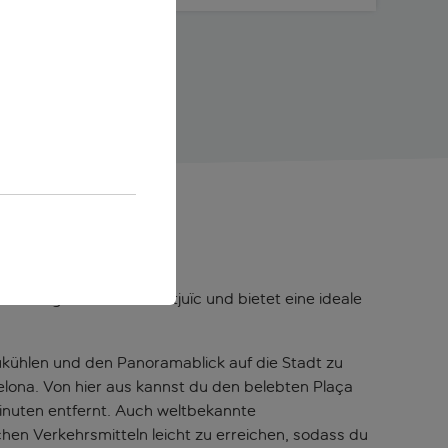
swürdigkeiten des Montjuïc und bietet eine ideale
ukühlen und den Panoramablick auf die Stadt zu
ona. Von hier aus kannst du den belebten Plaça
inuten entfernt. Auch weltbekannte
chen Verkehrsmitteln leicht zu erreichen, sodass du