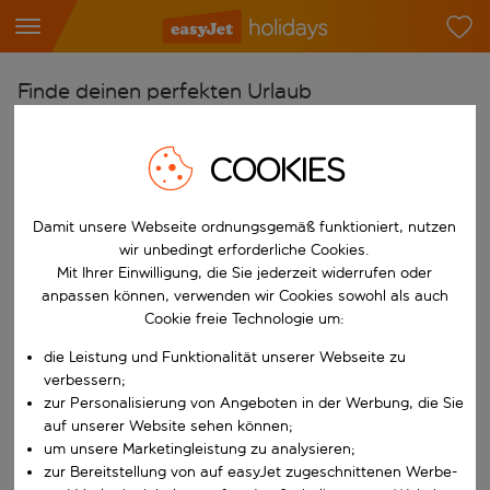
Finde deinen perfekten Urlaub
Ab
COOKIES
Flughafen wählen
Beginne mit der Eingabe für die automatische Vervollständigung. W
Nach
Damit unsere Webseite ordnungsgemäß funktioniert, nutzen
Reiseziel wählen
wir unbedingt erforderliche Cookies.
Mit Ihrer Einwilligung, die Sie jederzeit widerrufen oder
Beginne mit der Eingabe für die automatische Vervollständigung. W
Wann
anpassen können, verwenden wir Cookies sowohl als auch
Reisezeitraum wählen
Cookie freie Technologie um:
Wähle ein Ab- und Rückflugdatum aus.
die Leistung und Funktionalität unserer Webseite zu
Wer
verbessern;
zur Personalisierung von Angeboten in der Werbung, die Sie
auf unserer Website sehen können;
um unsere Marketingleistung zu analysieren;
Suchen
zur Bereitstellung von auf easyJet zugeschnittenen Werbe-