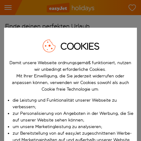
Finde deinen perfekten Urlaub
Ab
COOKIES
Flughafen wählen
Beginne mit der Eingabe für die automatische Vervollständigung. W
Nach
Damit unsere Webseite ordnungsgemäß funktioniert, nutzen
wir unbedingt erforderliche Cookies.
Reiseziel wählen
Mit Ihrer Einwilligung, die Sie jederzeit widerrufen oder
Beginne mit der Eingabe für die automatische Vervollständigung. W
anpassen können, verwenden wir Cookies sowohl als auch
Wann
Cookie freie Technologie um:
Reisezeitraum wählen
die Leistung und Funktionalität unserer Webseite zu
Wähle ein Ab- und Rückflugdatum aus.
Wer
verbessern;
zur Personalisierung von Angeboten in der Werbung, die Sie
auf unserer Website sehen können;
um unsere Marketingleistung zu analysieren;
zur Bereitstellung von auf easyJet zugeschnittenen Werbe-
Suchen
und Marketinginhalten auf und außerhalb unserer Website