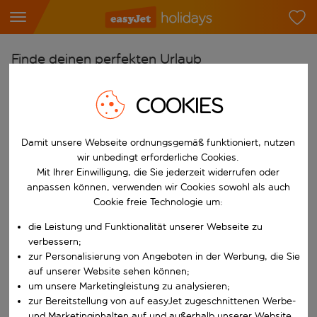
Finde deinen perfekten Urlaub
Ab
COOKIES
Flughafen wählen
Beginne mit der Eingabe für die automatische Vervollständigung. W
Nach
Damit unsere Webseite ordnungsgemäß funktioniert, nutzen
wir unbedingt erforderliche Cookies.
Reiseziel wählen
Mit Ihrer Einwilligung, die Sie jederzeit widerrufen oder
Beginne mit der Eingabe für die automatische Vervollständigung. W
anpassen können, verwenden wir Cookies sowohl als auch
Wann
Cookie freie Technologie um:
Reisezeitraum wählen
die Leistung und Funktionalität unserer Webseite zu
Wähle ein Ab- und Rückflugdatum aus.
Wer
verbessern;
zur Personalisierung von Angeboten in der Werbung, die Sie
auf unserer Website sehen können;
um unsere Marketingleistung zu analysieren;
Suchen
zur Bereitstellung von auf easyJet zugeschnittenen Werbe-
und Marketinginhalten auf und außerhalb unserer Website