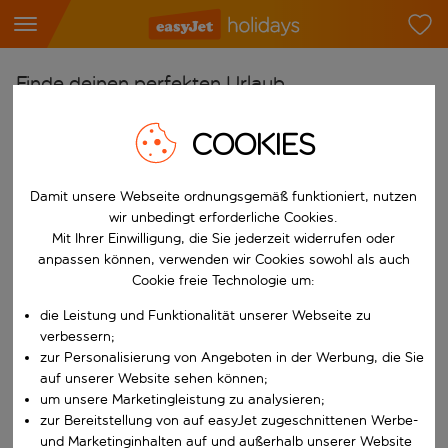
Finde deinen perfekten Urlaub
Ab
COOKIES
Flughafen wählen
Beginne mit der Eingabe für die automatische Vervollständigung. W
Damit unsere Webseite ordnungsgemäß funktioniert, nutzen
Nach
wir unbedingt erforderliche Cookies.
Reiseziel wählen
Mit Ihrer Einwilligung, die Sie jederzeit widerrufen oder
Beginne mit der Eingabe für die automatische Vervollständigung. W
anpassen können, verwenden wir Cookies sowohl als auch
Wann
Cookie freie Technologie um:
Reisezeitraum wählen
die Leistung und Funktionalität unserer Webseite zu
Wähle ein Ab- und Rückflugdatum aus.
Wer
verbessern;
zur Personalisierung von Angeboten in der Werbung, die Sie
auf unserer Website sehen können;
um unsere Marketingleistung zu analysieren;
zur Bereitstellung von auf easyJet zugeschnittenen Werbe-
Suchen
und Marketinginhalten auf und außerhalb unserer Website