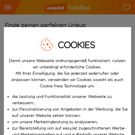
Finde deinen perfekten Urlaub
Ab
COOKIES
Flughafen wählen
Beginne mit der Eingabe für die automatische Vervollständigung. W
Nach
Damit unsere Webseite ordnungsgemäß funktioniert, nutzen
wir unbedingt erforderliche Cookies.
Reiseziel wählen
Mit Ihrer Einwilligung, die Sie jederzeit widerrufen oder
Beginne mit der Eingabe für die automatische Vervollständigung. W
anpassen können, verwenden wir Cookies sowohl als auch
Wann
Cookie freie Technologie um:
Reisezeitraum wählen
die Leistung und Funktionalität unserer Webseite zu
Wähle ein Ab- und Rückflugdatum aus.
Wer
verbessern;
zur Personalisierung von Angeboten in der Werbung, die Sie
auf unserer Website sehen können;
um unsere Marketingleistung zu analysieren;
zur Bereitstellung von auf easyJet zugeschnittenen Werbe-
Suchen
und Marketinginhalten auf und außerhalb unserer Website