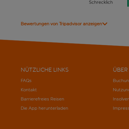
Schrecklich
Bewertungen von Tripadvisor anzeigen
NÜTZLICHE LINKS
ÜBER
FAQs
Buchun
Kontakt
Nutzun
Barrierefreies Reisen
Insolve
Die App herunterladen
Impres