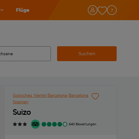
Flüge
Suchen
tändigte Ergebnisse verfügbar sind, verwende die Tabulatorta
 Zielflughafen automatisch vervollständigte Ergebnisse verfü
Gotisches Viertel Barcelona
Barcelona
Spanien
Suizo
640 Bewertungen