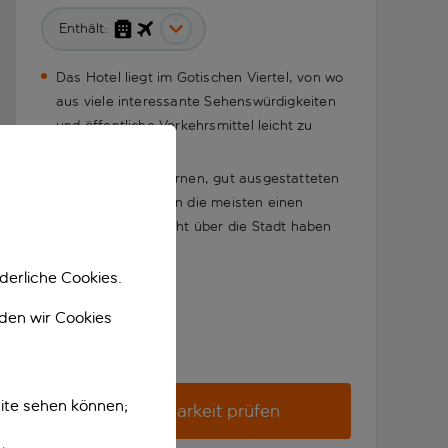
Enthält:
Das Hotel liegt im Gotischen Viertel, von wo
aus viele interessante Sehenswürdigkeiten
und öffentliche Verkehrsmittel leicht zu
erreichen sind
Genieße die modernen, gut ausgestatteten
Zimmer, von denen die meisten einen
Balkon und Aussicht über die Stadt haben
derliche Cookies.
nden wir Cookies
ite sehen können;
Verfügbarkeit prüfen