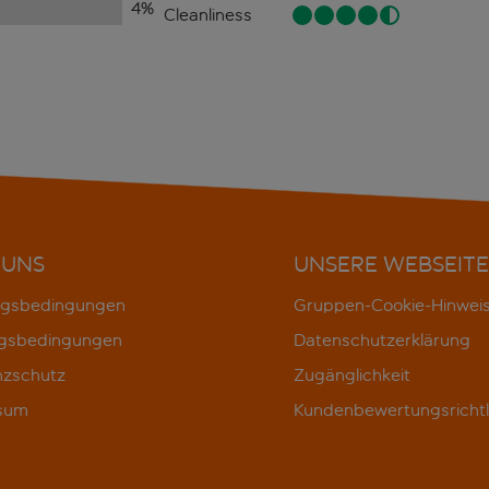
4
%
Cleanliness
 UNS
UNSERE WEBSEITE
gsbedingungen
Gruppen-Cookie-Hinwei
gsbedingungen
Datenschutzerklärung
nzschutz
Zugänglichkeit
sum
Kundenbewertungsrichtl