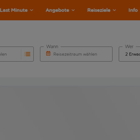
Last Minute
Angebote
Reiseziele
Info
Wann
Wer
hlen
Reisezeitraum wählen
llständigung. Wenn für den Abflughafen automatisch vervolls
Eingabe für die automatische Vervollständigung. Wenn für den
Wähle ein Ab- und Rückflugdatum aus.