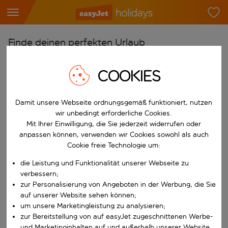
Finde deinen perfekten Urlaub
Ab
COOKIES
Flughafen wählen
Beginne mit der Eingabe für die automatische Vervollständigung. W
Nach
Damit unsere Webseite ordnungsgemäß funktioniert, nutzen
wir unbedingt erforderliche Cookies.
Reiseziel wählen
Mit Ihrer Einwilligung, die Sie jederzeit widerrufen oder
Beginne mit der Eingabe für die automatische Vervollständigung. W
anpassen können, verwenden wir Cookies sowohl als auch
Wann
Cookie freie Technologie um:
Reisezeitraum wählen
die Leistung und Funktionalität unserer Webseite zu
Wähle ein Ab- und Rückflugdatum aus.
Wer
verbessern;
zur Personalisierung von Angeboten in der Werbung, die Sie
auf unserer Website sehen können;
um unsere Marketingleistung zu analysieren;
Suchen
zur Bereitstellung von auf easyJet zugeschnittenen Werbe-
und Marketinginhalten auf und außerhalb unserer Website