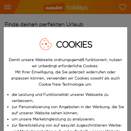
Finde deinen perfekten Urlaub
Ab
COOKIES
Flughafen wählen
Beginne mit der Eingabe für die automatische Vervollständigung. W
Nach
Damit unsere Webseite ordnungsgemäß funktioniert, nutzen
Reiseziel wählen
wir unbedingt erforderliche Cookies.
Mit Ihrer Einwilligung, die Sie jederzeit widerrufen oder
Beginne mit der Eingabe für die automatische Vervollständigung. W
Wann
anpassen können, verwenden wir Cookies sowohl als auch
Cookie freie Technologie um:
Reisezeitraum wählen
die Leistung und Funktionalität unserer Webseite zu
Wähle ein Ab- und Rückflugdatum aus.
Wer
verbessern;
zur Personalisierung von Angeboten in der Werbung, die Sie
auf unserer Website sehen können;
um unsere Marketingleistung zu analysieren;
Suchen
zur Bereitstellung von auf easyJet zugeschnittenen Werbe-