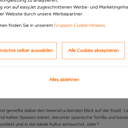
tingleistung zu analysieren;
ung von auf easyJet zugeschnittenen Werbe- und Marketinginha
er Website durch unsere Werbepartner.
onen finden Sie in unserem
Gruppen Cookie-Hinweis
.
 möchte selber auswählen
Alle Cookies akzeptieren
stilvolle Unterkunf
Alles ablehnen
n der Stadt: Die legendäre Sagrada Familia und der
Passeig de
auf geräumige, moderne Zimmer mit Klimaanlage, Minibar und
nd genieße dabei den beeindruckenden Blick auf die Stadt. Las
d kalten Speisen bietet, darunter spanische Tortilla und kata
ndest und in die lokale Kultur eintauchst, oder?