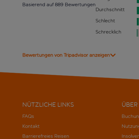
Basierend auf 889 Bewertungen
Durchschnitt
Schlecht
Schrecklich
Bewertungen von Tripadvisor anzeigen
NÜTZLICHE LINKS
ÜBER
FAQs
Buchun
Kontakt
Nutzun
Barrierefreies Reisen
Insolve