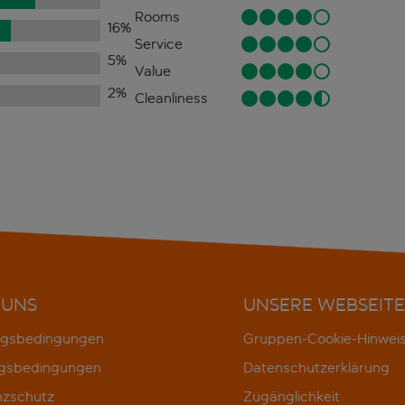
Rooms
16
%
Service
5
%
Value
2
%
Cleanliness
 UNS
UNSERE WEBSEITE
gsbedingungen
Gruppen-Cookie-Hinwei
gsbedingungen
Datenschutzerklärung
nzschutz
Zugänglichkeit