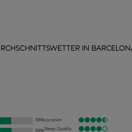
RCHSCHNITTSWETTER IN
BARCELON
38
%
Location
Sleep Quality
39
%