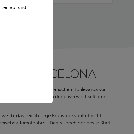
lten auf und
t in Barcelona
 Gràcia, einer der majestätischen Boulevards von
 Wandkunstwerken, die von der unverwechselbaren
se dir das reichhaltige Frühstücksbuffet nicht
lanisches Tomatenbrot. Das ist doch der beste Start