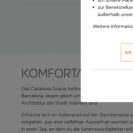
um unsere Marke
zur Bereitstell
außerhalb unser
Weitere Informati
Ich
Komfortable und 
Das Catalonia Gracia befindet sich mitten im Herze
Barcelona,
liegen gleich um die Ecke. Freue dich 
Architektur der Stadt inspiriert sind.
Erfrische dich im Außenpool auf der Dachterrasse u
entgehen, das eine vielfältige Auswahl an warmen un
in einen Tag, an dem du die Sehenswürdigkeiten erku