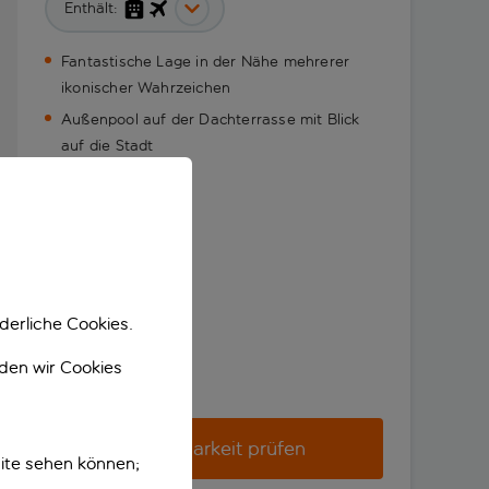
Enthält:
Fantastische Lage in der Nähe mehrerer
ikonischer Wahrzeichen
Außenpool auf der Dachterrasse mit Blick
auf die Stadt
derliche Cookies.
nden wir Cookies
Verfügbarkeit prüfen
ite sehen können;