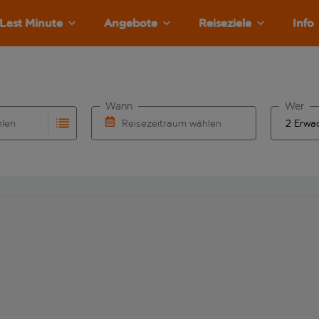
Last Minute
Angebote
Reiseziele
Info
Wann
Wer
hlen
Reisezeitraum wählen
llständigung. Wenn für den Abflughafen automatisch vervolls
Eingabe für die automatische Vervollständigung. Wenn für den
Wähle ein Ab- und Rückflugdatum aus.