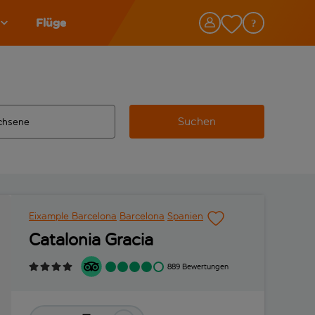
Flüge
Suchen
tändigte Ergebnisse verfügbar sind, verwende die Tabulatorta
 Zielflughafen automatisch vervollständigte Ergebnisse verfü
Eixample Barcelona
Barcelona
Spanien
Catalonia Gracia
889 Bewertungen