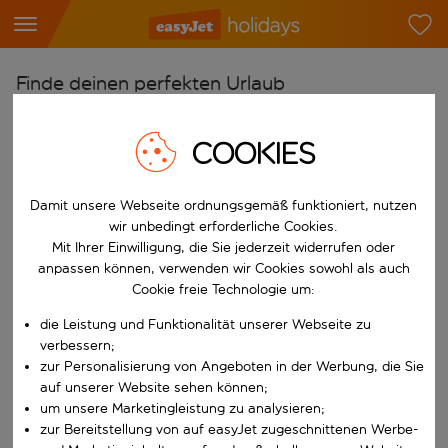
Finde deinen perfekten Urlaub
Ab
COOKIES
Flughafen wählen
Beginne mit der Eingabe für die automatische Vervollständigung. W
Nach
Damit unsere Webseite ordnungsgemäß funktioniert, nutzen
Reiseziel wählen
wir unbedingt erforderliche Cookies.
Mit Ihrer Einwilligung, die Sie jederzeit widerrufen oder
Beginne mit der Eingabe für die automatische Vervollständigung. W
Wann
anpassen können, verwenden wir Cookies sowohl als auch
Cookie freie Technologie um:
Reisezeitraum wählen
Wähle ein Ab- und Rückflugdatum aus.
die Leistung und Funktionalität unserer Webseite zu
Wer
verbessern;
zur Personalisierung von Angeboten in der Werbung, die Sie
auf unserer Website sehen können;
um unsere Marketingleistung zu analysieren;
Suchen
zur Bereitstellung von auf easyJet zugeschnittenen Werbe-