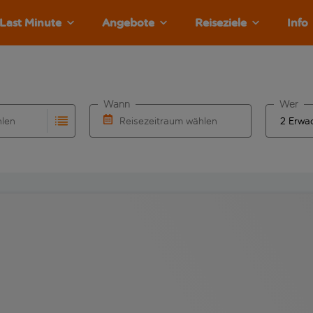
Last Minute
Angebote
Reiseziele
Info
Wann
Wer
hlen
Reisezeitraum wählen
llständigung. Wenn für den Abflughafen automatisch vervolls
Eingabe für die automatische Vervollständigung. Wenn für den
Wähle ein Ab- und Rückflugdatum aus.