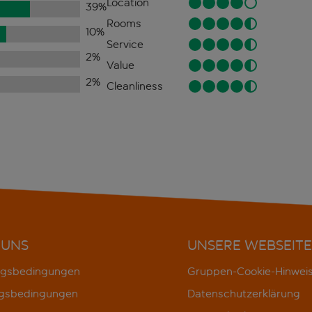
Location
39
%
Rooms
10
%
Service
2
%
Value
2
%
Cleanliness
 UNS
UNSERE WEBSEITE
gsbedingungen
Gruppen-Cookie-Hinwei
gsbedingungen
Datenschutzerklärung