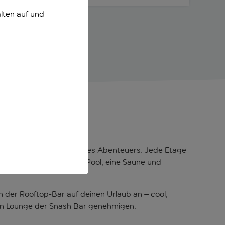
lten auf und
se Unterkunft ist Teil deines Abenteuers. Jede Etage
et dir auch einen Rooftop-Pool, eine Saune und
der Rooftop-Bar auf deinen Urlaub an – cool,
ten Lounge der Snash Bar genehmigen.