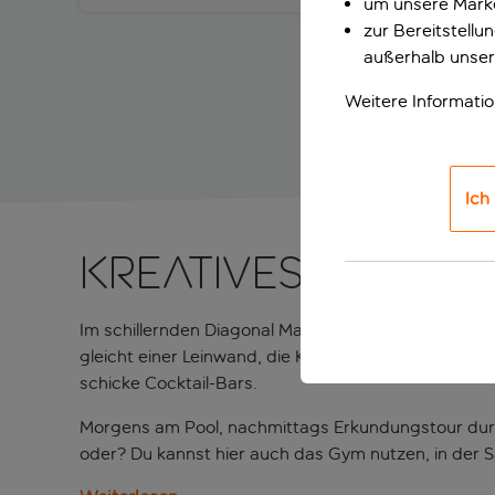
um unsere Marke
zur Bereitstell
außerhalb unser
Weitere Informati
Ich
Kreatives Hotel 
Im schillernden Diagonal Mar Viertel in Barcelona be
gleicht einer Leinwand, die Kunstwerke von Weltklasse
schicke Cocktail-Bars.
Morgens am Pool, nachmittags Erkundungstour durch
oder? Du kannst hier auch das Gym nutzen, in der 