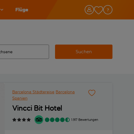
Flüge
Suchen
tändigte Ergebnisse verfügbar sind, verwende die Tabulatorta
 Zielflughafen automatisch vervollständigte Ergebnisse verfü
Barcelona Städtereise
Barcelona
Spanien
Vincci Bit Hotel
1.917 Bewertungen