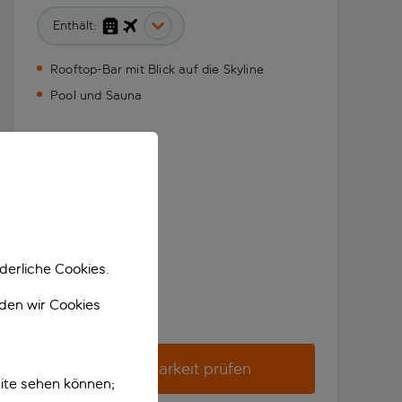
Enthält:
Rooftop-Bar mit Blick auf die Skyline
Pool und Sauna
derliche Cookies.
nden wir Cookies
Verfügbarkeit prüfen
ite sehen können;