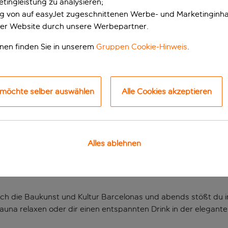
tingleistung zu analysieren;
ung von auf easyJet zugeschnittenen Werbe- und Marketinginha
er Website durch unsere Werbepartner.
onen finden Sie in unserem
Gruppen Cookie-Hinweis
.
 möchte selber auswählen
Alle Cookies akzeptieren
in zentraler Lage
Alles ablehnen
findet sich dieses Hotel, das etwas völlig anders ist. Denn die
 zeigt. Aber diese Unterkunft ist nicht nur stilvoll – sie biet
 die Baukunst und Kultur Barcelonas und abends stößt du in 
Sauna relaxen oder dir einen entspannten Drink in der elegan