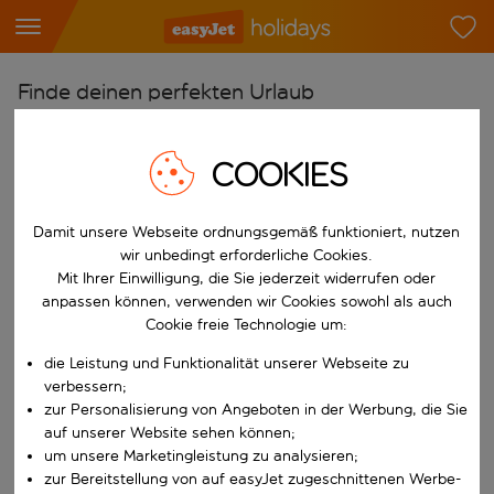
Finde deinen perfekten Urlaub
Ab
COOKIES
Flughafen wählen
Beginne mit der Eingabe für die automatische Vervollständigung. W
Nach
Damit unsere Webseite ordnungsgemäß funktioniert, nutzen
Reiseziel wählen
wir unbedingt erforderliche Cookies.
Mit Ihrer Einwilligung, die Sie jederzeit widerrufen oder
Beginne mit der Eingabe für die automatische Vervollständigung. W
Wann
anpassen können, verwenden wir Cookies sowohl als auch
Reisezeitraum wählen
Cookie freie Technologie um:
Wähle ein Ab- und Rückflugdatum aus.
die Leistung und Funktionalität unserer Webseite zu
Wer
verbessern;
zur Personalisierung von Angeboten in der Werbung, die Sie
auf unserer Website sehen können;
um unsere Marketingleistung zu analysieren;
Suchen
zur Bereitstellung von auf easyJet zugeschnittenen Werbe-