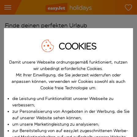
Finde deinen perfekten Urlaub
Ab
COOKIES
Flughafen wählen
Beginne mit der Eingabe für die automatische Vervollständigung. W
Nach
Damit unsere Webseite ordnungsgemäß funktioniert, nutzen
Reiseziel wählen
wir unbedingt erforderliche Cookies.
Mit Ihrer Einwilligung, die Sie jederzeit widerrufen oder
Beginne mit der Eingabe für die automatische Vervollständigung. W
Wann
anpassen können, verwenden wir Cookies sowohl als auch
Cookie freie Technologie um:
Reisezeitraum wählen
die Leistung und Funktionalität unserer Webseite zu
Wähle ein Ab- und Rückflugdatum aus.
Wer
verbessern;
zur Personalisierung von Angeboten in der Werbung, die Sie
auf unserer Website sehen können;
um unsere Marketingleistung zu analysieren;
Suchen
zur Bereitstellung von auf easyJet zugeschnittenen Werbe-