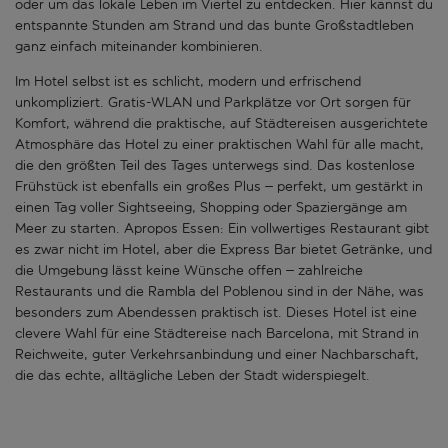
oder um das lokale Leben im Viertel zu entdecken. Hier kannst du
entspannte Stunden am Strand und das bunte Großstadtleben
ganz einfach miteinander kombinieren.
Im Hotel selbst ist es schlicht, modern und erfrischend
unkompliziert. Gratis-WLAN und Parkplätze vor Ort sorgen für
Komfort, während die praktische, auf Städtereisen ausgerichtete
Atmosphäre das Hotel zu einer praktischen Wahl für alle macht,
die den größten Teil des Tages unterwegs sind. Das kostenlose
Frühstück ist ebenfalls ein großes Plus – perfekt, um gestärkt in
einen Tag voller Sightseeing, Shopping oder Spaziergänge am
Meer zu starten. Apropos Essen: Ein vollwertiges Restaurant gibt
es zwar nicht im Hotel, aber die Express Bar bietet Getränke, und
die Umgebung lässt keine Wünsche offen – zahlreiche
Restaurants und die Rambla del Poblenou sind in der Nähe, was
besonders zum Abendessen praktisch ist. Dieses Hotel ist eine
clevere Wahl für eine Städtereise nach Barcelona, mit Strand in
Reichweite, guter Verkehrsanbindung und einer Nachbarschaft,
die das echte, alltägliche Leben der Stadt widerspiegelt.