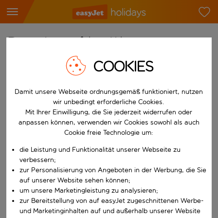
Finde deinen perfekten Urlaub
COOKIES
Ab
Flughafen wählen
Beginne mit der Eingabe für die automatische Vervollständigung. W
Damit unsere Webseite ordnungsgemäß funktioniert, nutzen
Nach
wir unbedingt erforderliche Cookies.
Reiseziel wählen
Mit Ihrer Einwilligung, die Sie jederzeit widerrufen oder
anpassen können, verwenden wir Cookies sowohl als auch
Beginne mit der Eingabe für die automatische Vervollständigung. W
Wann
Cookie freie Technologie um:
Reisezeitraum wählen
die Leistung und Funktionalität unserer Webseite zu
Wähle ein Ab- und Rückflugdatum aus.
verbessern;
Wer
zur Personalisierung von Angeboten in der Werbung, die Sie
auf unserer Website sehen können;
um unsere Marketingleistung zu analysieren;
zur Bereitstellung von auf easyJet zugeschnittenen Werbe-
Suchen
und Marketinginhalten auf und außerhalb unserer Website