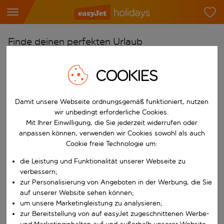
Finde deinen perfekten Urlaub
Ab
COOKIES
Flughafen wählen
Beginne mit der Eingabe für die automatische Vervollständigung. W
Nach
Damit unsere Webseite ordnungsgemäß funktioniert, nutzen
Reiseziel wählen
wir unbedingt erforderliche Cookies.
Mit Ihrer Einwilligung, die Sie jederzeit widerrufen oder
Beginne mit der Eingabe für die automatische Vervollständigung. W
Wann
anpassen können, verwenden wir Cookies sowohl als auch
Cookie freie Technologie um:
Reisezeitraum wählen
die Leistung und Funktionalität unserer Webseite zu
Wähle ein Ab- und Rückflugdatum aus.
Wer
verbessern;
zur Personalisierung von Angeboten in der Werbung, die Sie
auf unserer Website sehen können;
um unsere Marketingleistung zu analysieren;
Suchen
zur Bereitstellung von auf easyJet zugeschnittenen Werbe-