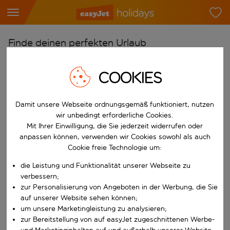
Finde deinen perfekten Urlaub
Ab
COOKIES
Flughafen wählen
Beginne mit der Eingabe für die automatische Vervollständigung. W
Nach
Damit unsere Webseite ordnungsgemäß funktioniert, nutzen
Reiseziel wählen
wir unbedingt erforderliche Cookies.
Mit Ihrer Einwilligung, die Sie jederzeit widerrufen oder
Beginne mit der Eingabe für die automatische Vervollständigung. W
Wann
anpassen können, verwenden wir Cookies sowohl als auch
Cookie freie Technologie um:
Reisezeitraum wählen
die Leistung und Funktionalität unserer Webseite zu
Wähle ein Ab- und Rückflugdatum aus.
Wer
verbessern;
zur Personalisierung von Angeboten in der Werbung, die Sie
auf unserer Website sehen können;
um unsere Marketingleistung zu analysieren;
Suchen
zur Bereitstellung von auf easyJet zugeschnittenen Werbe-