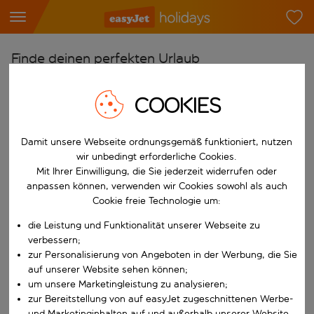
Finde deinen perfekten Urlaub
Ab
COOKIES
Flughafen wählen
Beginne mit der Eingabe für die automatische Vervollständigung. W
Nach
Damit unsere Webseite ordnungsgemäß funktioniert, nutzen
Reiseziel wählen
wir unbedingt erforderliche Cookies.
Mit Ihrer Einwilligung, die Sie jederzeit widerrufen oder
Beginne mit der Eingabe für die automatische Vervollständigung. W
anpassen können, verwenden wir Cookies sowohl als auch
Wann
Cookie freie Technologie um:
Reisezeitraum wählen
die Leistung und Funktionalität unserer Webseite zu
Wähle ein Ab- und Rückflugdatum aus.
Wer
verbessern;
zur Personalisierung von Angeboten in der Werbung, die Sie
auf unserer Website sehen können;
um unsere Marketingleistung zu analysieren;
Suchen
zur Bereitstellung von auf easyJet zugeschnittenen Werbe-
und Marketinginhalten auf und außerhalb unserer Website